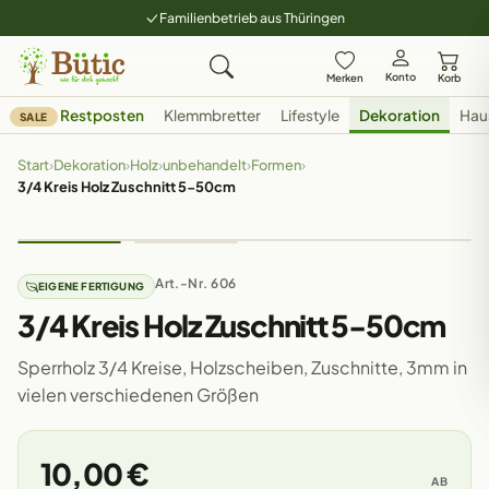
Familienbetrieb aus Thüringen
Konto
Merken
Korb
Restposten
Klemmbretter
Lifestyle
Dekoration
Hau
SALE
Start
›
Dekoration
›
Holz
›
unbehandelt
›
Formen
›
3/4 Kreis Holz Zuschnitt 5-50cm
Art.-Nr. 606
EIGENE FERTIGUNG
3/4 Kreis Holz Zuschnitt 5-50cm
Sperrholz 3/4 Kreise, Holzscheiben, Zuschnitte, 3mm in
vielen verschiedenen Größen
10,00 €
AB