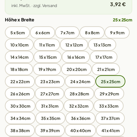
3,92 €
inkl. MwSt. · zzgl. Versand
Höhe x Breite
25 x 25cm
5 x 5cm
6 x 6cm
7 x 7cm
8 x 8cm
9 x 9cm
10 x 10cm
11 x 11cm
12 x 12cm
13 x 13cm
14 x 14cm
15 x 15cm
16 x 16cm
17 x 17cm
18 x 18cm
19 x 19cm
20 x 20cm
21 x 21cm
22 x 22cm
23 x 23cm
24 x 24cm
25 x 25cm
26 x 26cm
27 x 27cm
28 x 28cm
29 x 29cm
30 x 30cm
31 x 31cm
32 x 32cm
33 x 33cm
34 x 34cm
35 x 35cm
36 x 36cm
37 x 37cm
38 x 38cm
39 x 39cm
40 x 40cm
41 x 41cm