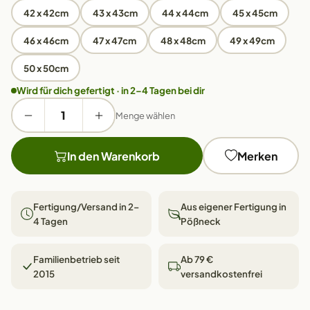
42 x 42cm
43 x 43cm
44 x 44cm
45 x 45cm
46 x 46cm
47 x 47cm
48 x 48cm
49 x 49cm
50 x 50cm
Wird für dich gefertigt · in 2–4 Tagen bei dir
Menge wählen
In den Warenkorb
Merken
Fertigung/Versand in 2–
Aus eigener Fertigung in
4 Tagen
Pößneck
Familienbetrieb seit
Ab 79 €
2015
versandkostenfrei