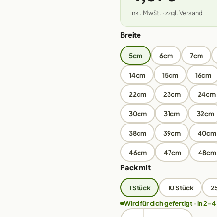
inkl. MwSt. · zzgl. Versand
Breite
5cm
6cm
7cm
14cm
15cm
16cm
22cm
23cm
24cm
30cm
31cm
32cm
38cm
39cm
40cm
46cm
47cm
48cm
Pack mit
1 Stück
10 Stück
2
Wird für dich gefertigt · in 2–4