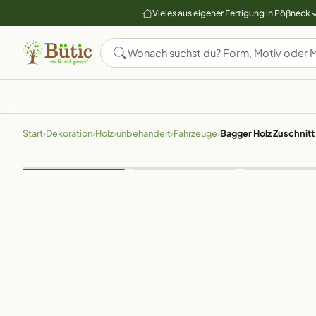
Vieles aus eigener Fertigung in Pößneck
Start
›
Dekoration
›
Holz
›
unbehandelt
›
Fahrzeuge
›
Bagger Holz Zuschnit