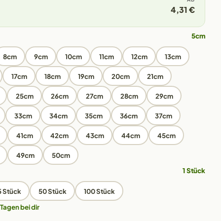
4,31 €
5cm
8cm
9cm
10cm
11cm
12cm
13cm
17cm
18cm
19cm
20cm
21cm
25cm
26cm
27cm
28cm
29cm
33cm
34cm
35cm
36cm
37cm
41cm
42cm
43cm
44cm
45cm
49cm
50cm
1 Stück
5 Stück
50 Stück
100 Stück
 Tagen bei dir