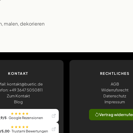
n, malen, dekorieren
KONTAKT
RECHTLICHES
ail: kontakt@buetic.de
AGB
efon: +49 3647 5050811
Widerrufsrecht
Zum Kontakt
Datenschutz
Blog
Impressum
★★★★★
Vertrag widerrufe
,9/5
· Google Rezensionen
★★★★★
/5,00
· Trustami Bewertungen