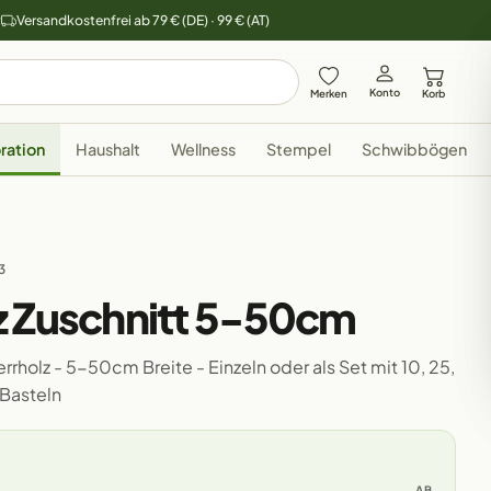
y
Versandkostenfrei ab 79 € (DE) · 99 € (AT)
Konto
Merken
Korb
ration
Haushalt
Wellness
Stempel
Schwibbögen
3
z Zuschnitt 5-50cm
rholz - 5-50cm Breite - Einzeln oder als Set mit 10, 25,
Basteln
AB