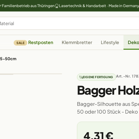
Familienbetrieb aus Thüringen
Lasertechnik & Handarbeit · Made in German
Restposten
Klemmbretter
Lifestyle
Deko
SALE
t 5-50cm
Art.-Nr. 178
EIGENE FERTIGUNG
Bagger Hol
Bagger-Silhouette aus Sper
50 oder 100 Stück - Deko 
4,31 €