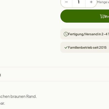
Menge 
In
Fertigung/Versand in 2–4
Familienbetrieb seit 2015
l
ischen braunen Rand.
ar.