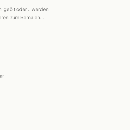
n, geölt oder... werden.
ieren, zum Bemalen...
ar