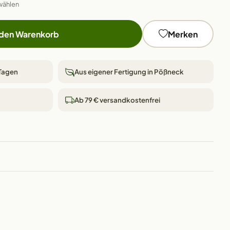
wählen
 den Warenkorb
Merken
 Tagen
Aus eigener Fertigung in Pößneck
Ab 79 € versandkostenfrei