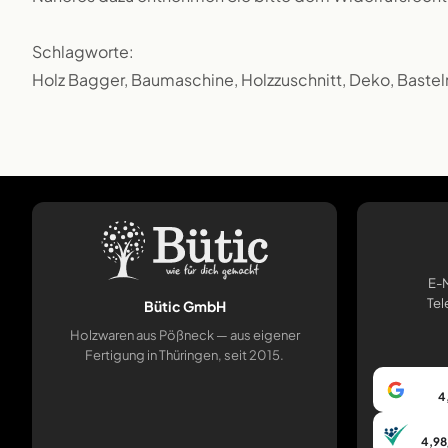
Schlagworte:
Holz Bagger, Baumaschine, Holzzuschnitt, Deko, Bastel
E-M
Tel
Bütic GmbH
Holzwaren aus Pößneck — aus eigener
Fertigung in Thüringen, seit 2015.
4
4,98