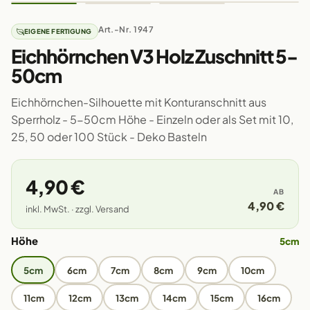
Art.-Nr. 1947
EIGENE FERTIGUNG
Eichhörnchen V3 Holz Zuschnitt 5-
50cm
Eichhörnchen-Silhouette mit Konturanschnitt aus
Sperrholz - 5-50cm Höhe - Einzeln oder als Set mit 10,
25, 50 oder 100 Stück - Deko Basteln
4,90 €
AB
4,90 €
inkl. MwSt. · zzgl. Versand
Höhe
5cm
5cm
6cm
7cm
8cm
9cm
10cm
11cm
12cm
13cm
14cm
15cm
16cm