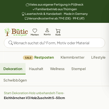
Vieles aus eigener Fertigung in Pößneck
Familienbetrieb aus Thüringen
Lasertechnik & Handarbeit · Made in Germany
Versandkostenfrei ab 79 € (DE) · 99 € (AT)
Konto
Merken
Korb
Restposten
Klemmbretter
Lifestyle
SALE
Dekoration
Haushalt
Wellness
Stempel
Schwibbögen
Start
›
Dekoration
›
Holz
›
unbehandelt
›
Tiere
›
Eichhörnchen V3 Holz Zuschnitt 5-50cm