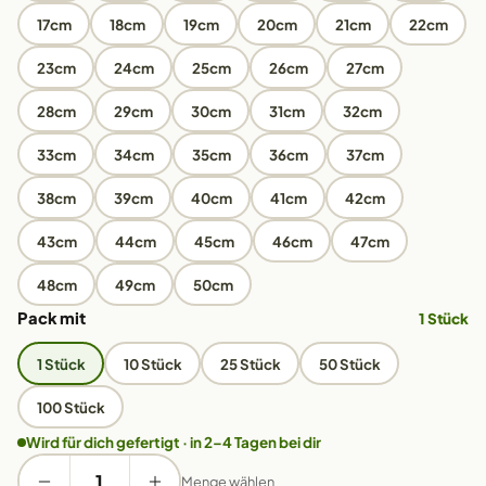
17cm
18cm
19cm
20cm
21cm
22cm
23cm
24cm
25cm
26cm
27cm
28cm
29cm
30cm
31cm
32cm
33cm
34cm
35cm
36cm
37cm
38cm
39cm
40cm
41cm
42cm
43cm
44cm
45cm
46cm
47cm
48cm
49cm
50cm
Pack mit
1 Stück
1 Stück
10 Stück
25 Stück
50 Stück
100 Stück
Wird für dich gefertigt · in 2–4 Tagen bei dir
Menge wählen