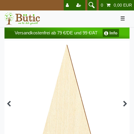
0
0,00 EUR
☰
Versandkostenfrei ab 79 €/DE und 99 €/AT
Info