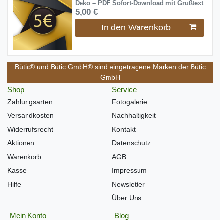
Deko – PDF Sofort-Download mit Grußtext
5,00 €
In den Warenkorb
Bütic® und Bütic GmbH® sind eingetragene Marken der Bütic
GmbH
Shop
Service
Zahlungsarten
Fotogalerie
Versandkosten
Nachhaltigkeit
Widerrufsrecht
Kontakt
Aktionen
Datenschutz
Warenkorb
AGB
Kasse
Impressum
Hilfe
Newsletter
Über Uns
Mein Konto
Blog