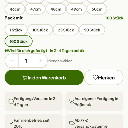
46cm
47cm
48cm
49cm
50cm
Pack mit
100 Stück
1 Stück
10 Stück
25 Stück
50 Stück
100 Stück
Wird für dich gefertigt · in 2–4 Tagen bei dir
Menge wählen
In den Warenkorb
Merken
Fertigung/Versand in 2–
Aus eigener Fertigung in
4 Tagen
Pößneck
Familienbetrieb seit
Ab 79 €
2015
versandkostenfrei