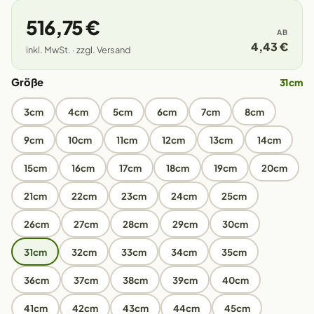
516,75 €
AB
4,43 €
inkl. MwSt. · zzgl. Versand
Größe
31cm
3cm
4cm
5cm
6cm
7cm
8cm
9cm
10cm
11cm
12cm
13cm
14cm
15cm
16cm
17cm
18cm
19cm
20cm
21cm
22cm
23cm
24cm
25cm
26cm
27cm
28cm
29cm
30cm
31cm
32cm
33cm
34cm
35cm
36cm
37cm
38cm
39cm
40cm
41cm
42cm
43cm
44cm
45cm