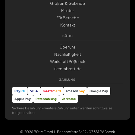
Größen & Gebinde
Muster
Für Betriebe
Kontakt
BÜTIC
Über uns
Nachhaltigkeit
Werkstatt Pößneck
klemmbrett.de
ZAHLUNG
Pay
Pal
VISA
master
card
amazon
pay
Google Pay
Apple Pay
Ratenzahlung
Vorkasse
Sichere Bezahlung – weitere Zahlungsarten werden schrittweise
freigeschaltet.
© 2026 Bütic GmbH · Bahnhofstraße 12 · 07381 Pößneck