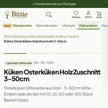
Familienbetrieb aus Thüringen
Konto
Merken
Korb
Restposten
Klemmbretter
Lifestyle
Dekoration
Hau
SALE
Start
›
Dekoration
›
Holz
›
unbehandelt
›
Anlässe
›
Ostern
›
Küken Osterküken Holz Zuschnitt 3-50cm
Art.-Nr. 1034
EIGENE FERTIGUNG
Küken Osterküken Holz Zuschnitt
3-50cm
Osterküken Silhouette aus Holz - 3-50cm Höhe -
Einzeln oder als Set mit 10, 25, 50 oder 100 Stück
Basteln Deko