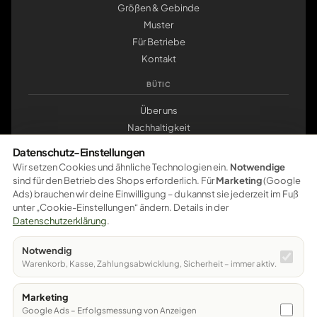
Größen & Gebinde
Muster
Für Betriebe
Kontakt
BÜTIC
Über uns
Nachhaltigkeit
Werkstatt Pößneck
Datenschutz-Einstellungen
klemmbrett.de
Wir setzen Cookies und ähnliche Technologien ein.
Notwendige
sind für den Betrieb des Shops erforderlich. Für
Marketing
(Google
ZAHLUNG
Ads) brauchen wir deine Einwilligung – du kannst sie jederzeit im Fuß
unter „Cookie-Einstellungen“ ändern. Details in der
Pay
Pal
VISA
master
card
amazon
pay
Google Pay
Datenschutzerklärung
.
Apple Pay
Ratenzahlung
Vorkasse
Notwendig
Sichere Bezahlung – weitere Zahlungsarten werden schrittweise
Warenkorb, Kasse, Zahlungsabwicklung, Sicherheit – immer aktiv.
freigeschaltet.
Marketing
© 2026 Bütic GmbH · Bahnhofstraße 12 · 07381 Pößneck
Google Ads – Erfolgsmessung von Anzeigen