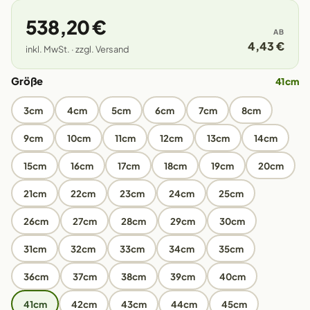
538,20 €
AB
4,43 €
inkl. MwSt. · zzgl. Versand
Größe
41cm
3cm
4cm
5cm
6cm
7cm
8cm
9cm
10cm
11cm
12cm
13cm
14cm
15cm
16cm
17cm
18cm
19cm
20cm
21cm
22cm
23cm
24cm
25cm
26cm
27cm
28cm
29cm
30cm
31cm
32cm
33cm
34cm
35cm
36cm
37cm
38cm
39cm
40cm
41cm
42cm
43cm
44cm
45cm