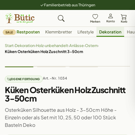
Familienbetrieb aus Thüringen
Konto
Merken
Korb
Restposten
Klemmbretter
Lifestyle
Dekoration
Hau
SALE
Start
›
Dekoration
›
Holz
›
unbehandelt
›
Anlässe
›
Ostern
›
Küken Osterküken Holz Zuschnitt 3-50cm
Art.-Nr. 1034
EIGENE FERTIGUNG
Küken Osterküken Holz Zuschnitt
3-50cm
Osterküken Silhouette aus Holz - 3-50cm Höhe -
Einzeln oder als Set mit 10, 25, 50 oder 100 Stück
Basteln Deko