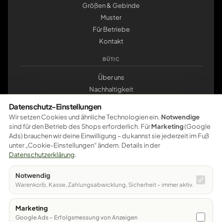
Größen & Gebinde
Muster
Für Betriebe
Kontakt
BÜTIC
Über uns
Nachhaltigkeit
Werkstatt Pößneck
Datenschutz-Einstellungen
klemmbrett.de
Wir setzen Cookies und ähnliche Technologien ein.
Notwendige
sind für den Betrieb des Shops erforderlich. Für
Marketing
(Google
ZAHLUNG
Ads) brauchen wir deine Einwilligung – du kannst sie jederzeit im Fuß
unter „Cookie-Einstellungen“ ändern. Details in der
Pay
Pal
VISA
master
card
amazon
pay
Google Pay
Datenschutzerklärung
.
Apple Pay
Ratenzahlung
Vorkasse
Notwendig
Sichere Bezahlung – weitere Zahlungsarten werden schrittweise
Warenkorb, Kasse, Zahlungsabwicklung, Sicherheit – immer aktiv.
freigeschaltet.
Marketing
© 2026 Bütic GmbH · Bahnhofstraße 12 · 07381 Pößneck
Google Ads – Erfolgsmessung von Anzeigen