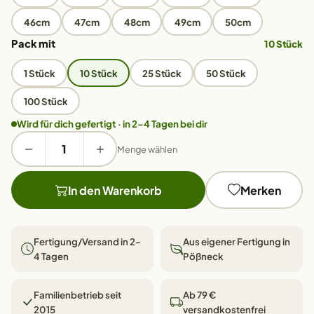
46cm
47cm
48cm
49cm
50cm
Pack mit
10 Stück
1 Stück
10 Stück
25 Stück
50 Stück
100 Stück
Wird für dich gefertigt · in 2–4 Tagen bei dir
Menge wählen
In den Warenkorb
Merken
Fertigung/Versand in 2–
Aus eigener Fertigung in
4 Tagen
Pößneck
Familienbetrieb seit
Ab 79 €
2015
versandkostenfrei