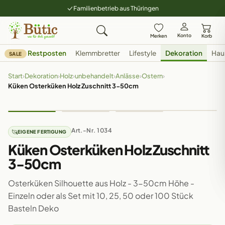
Familienbetrieb aus Thüringen
Konto
Merken
Korb
Restposten
Klemmbretter
Lifestyle
Dekoration
Hau
SALE
Start
›
Dekoration
›
Holz
›
unbehandelt
›
Anlässe
›
Ostern
›
Küken Osterküken Holz Zuschnitt 3-50cm
Art.-Nr. 1034
EIGENE FERTIGUNG
Küken Osterküken Holz Zuschnitt
3-50cm
Osterküken Silhouette aus Holz - 3-50cm Höhe -
Einzeln oder als Set mit 10, 25, 50 oder 100 Stück
Basteln Deko