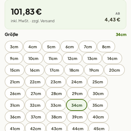
101,83 €
AB
4,43 €
inkl. MwSt. · zzgl. Versand
Größe
34cm
3cm
4cm
5cm
6cm
7cm
8cm
9cm
10cm
11cm
12cm
13cm
14cm
15cm
16cm
17cm
18cm
19cm
20cm
21cm
22cm
23cm
24cm
25cm
26cm
27cm
28cm
29cm
30cm
31cm
32cm
33cm
34cm
35cm
36cm
37cm
38cm
39cm
40cm
41cm
42cm
43cm
44cm
45cm