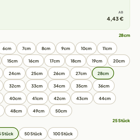
AB
4,43 €
28cm
6cm
7cm
8cm
9cm
10cm
11cm
15cm
16cm
17cm
18cm
19cm
20cm
24cm
25cm
26cm
27cm
28cm
32cm
33cm
34cm
35cm
36cm
40cm
41cm
42cm
43cm
44cm
48cm
49cm
50cm
25 Stück
5 Stück
50 Stück
100 Stück