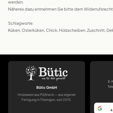
werden.
Näheres dazu entnehmen Sie bitte dem Widerrufsrecht
Schlagworte:
Küken, Osterküken, Chick, Holzscheiben, Zuschnitt, Dek
E-M
Tel
Bütic GmbH
Holzwaren aus Pößneck — aus eigener
Fertigung in Thüringen, seit 2015.
4