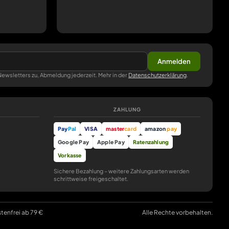
Anmelden
ewsletters zu, Abmeldung jederzeit. Mehr in der
Datenschutzerklärung
.
ZAHLUNG
Pay
Pal
VISA
master
card
amazon
pay
Google Pay
Apple Pay
Ratenzahlung
Vorkasse
Sichere Bezahlung – weitere Zahlungsarten werden
schrittweise freigeschaltet.
stenfrei ab 79 €
Alle Rechte vorbehalten.