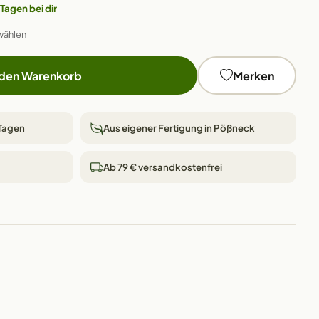
 Tagen bei dir
wählen
 den Warenkorb
Merken
 Tagen
Aus eigener Fertigung in Pößneck
Ab 79 € versandkostenfrei