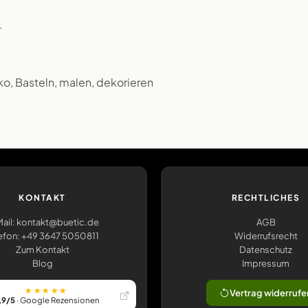
.
o, Basteln, malen, dekorieren
KONTAKT
RECHTLICHES
ail: kontakt@buetic.de
AGB
efon: +49 3647 5050811
Widerrufsrecht
Zum Kontakt
Datenschutz
Blog
Impressum
★★★★★
Vertrag widerrufe
,9/5
· Google Rezensionen