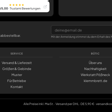
★★★★★
/5,00
· Trustami Bewertungen
 abbestellbar.
Mit der Anmeldung stimmst du dem Erhalt des N
SERVICE
BÜTIC
Versand & Lieferzeit
Über uns
Größen & Gebinde
Nachhaltigkeit
Muster
Werkstatt Pößneck
Für Betriebe
klemmbrett.de
Kontakt
Alle Preise inkl. MwSt. · Versand per DHL · DE 5,90 € · versandko