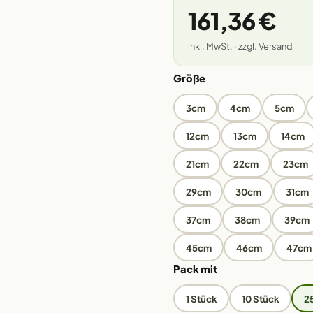
161,36 €
inkl. MwSt. · zzgl. Versand
Größe
3cm
4cm
5cm
12cm
13cm
14cm
21cm
22cm
23cm
29cm
30cm
31cm
37cm
38cm
39cm
45cm
46cm
47cm
Pack mit
1 Stück
10 Stück
2