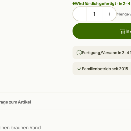
Wird für dich gefertigt · in 2–4
Menge 
In
Fertigung/Versand in 2–4
Familienbetrieb seit 2015
rage zum Artikel
schen braunen Rand.