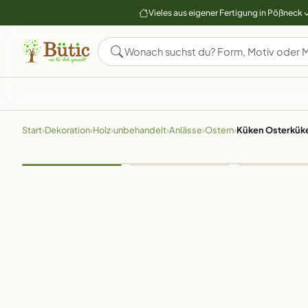
Vieles aus eigener Fertigung in Pößneck
Start
›
Dekoration
›
Holz
›
unbehandelt
›
Anlässe
›
Ostern
›
Küken Osterküke