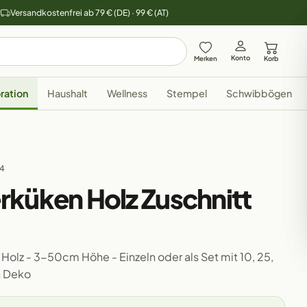
y
Versandkostenfrei ab 79 € (DE) · 99 € (AT)
Konto
Merken
Korb
ration
Haushalt
Wellness
Stempel
Schwibbögen
34
rküken Holz Zuschnitt
Holz - 3-50cm Höhe - Einzeln oder als Set mit 10, 25,
n Deko