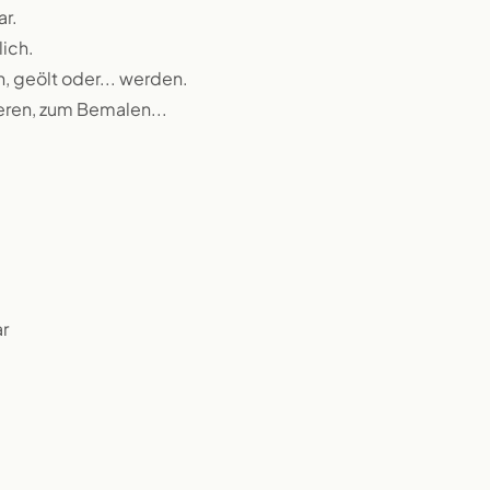
ar.
lich.
n, geölt oder... werden.
ieren, zum Bemalen...
r