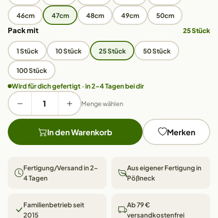
46cm
47cm
48cm
49cm
50cm
Pack mit
25 Stück
1 Stück
10 Stück
25 Stück
50 Stück
100 Stück
Wird für dich gefertigt · in 2–4 Tagen bei dir
Menge wählen
In den Warenkorb
Merken
Fertigung/Versand in 2–
Aus eigener Fertigung in
4 Tagen
Pößneck
Familienbetrieb seit
Ab 79 €
2015
versandkostenfrei