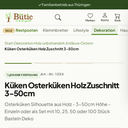
Familienbetrieb aus Thüringen
Konto
Merken
Korb
Restposten
Klemmbretter
Lifestyle
Dekoration
Hau
SALE
Start
›
Dekoration
›
Holz
›
unbehandelt
›
Anlässe
›
Ostern
›
Küken Osterküken Holz Zuschnitt 3-50cm
Art.-Nr. 1034
EIGENE FERTIGUNG
Küken Osterküken Holz Zuschnitt
3-50cm
Osterküken Silhouette aus Holz - 3-50cm Höhe -
Einzeln oder als Set mit 10, 25, 50 oder 100 Stück
Basteln Deko