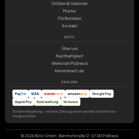
Größen & Gebinde
Muster
Für Betriebe
Kontakt
BÜTIC
Über uns
Nachhaltigkeit
Werkstatt Pößneck
klemmbrett.de
ZAHLUNG
Pay
Pal
VISA
master
card
amazon
pay
Google Pay
Apple Pay
Ratenzahlung
Vorkasse
Sichere Bezahlung – weitere Zahlungsarten werden schrittweise
freigeschaltet.
© 2026 Bütic GmbH · Bahnhofstraße 12 · 07381 Pößneck