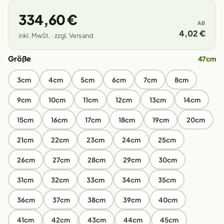
334,60 €
AB
4,02 €
inkl. MwSt. · zzgl. Versand
Größe
47cm
3cm
4cm
5cm
6cm
7cm
8cm
9cm
10cm
11cm
12cm
13cm
14cm
15cm
16cm
17cm
18cm
19cm
20cm
21cm
22cm
23cm
24cm
25cm
26cm
27cm
28cm
29cm
30cm
31cm
32cm
33cm
34cm
35cm
36cm
37cm
38cm
39cm
40cm
41cm
42cm
43cm
44cm
45cm