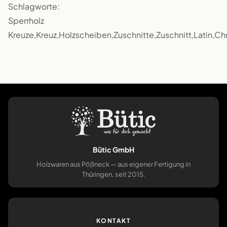
Schlagworte:
Sperrholz
Kreuze,Kreuz,Holzscheiben,Zuschnitte,Zuschnitt,Latin,C
Bütic GmbH
Holzwaren aus Pößneck — aus eigener Fertigung in
Thüringen, seit 2015.
KONTAKT