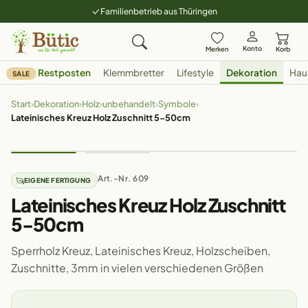
Familienbetrieb aus Thüringen
Konto
Merken
Korb
Restposten
Klemmbretter
Lifestyle
Dekoration
Hau
SALE
Start
›
Dekoration
›
Holz
›
unbehandelt
›
Symbole
›
Lateinisches Kreuz Holz Zuschnitt 5-50cm
Art.-Nr. 609
EIGENE FERTIGUNG
Lateinisches Kreuz Holz Zuschnitt
5-50cm
Sperrholz Kreuz, Lateinisches Kreuz, Holzscheiben,
Zuschnitte, 3mm in vielen verschiedenen Größen