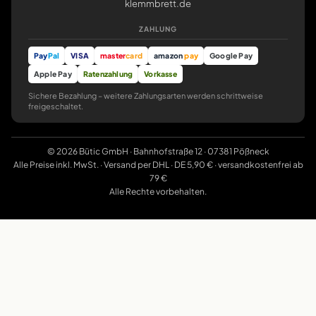
klemmbrett.de
ZAHLUNG
Pay
Pal
VISA
master
card
amazon
pay
Google Pay
Apple Pay
Ratenzahlung
Vorkasse
Sichere Bezahlung – weitere Zahlungsarten werden schrittweise
freigeschaltet.
© 2026 Bütic GmbH · Bahnhofstraße 12 · 07381 Pößneck
Alle Preise inkl. MwSt. · Versand per DHL · DE 5,90 € · versandkostenfrei ab
79 €
Alle Rechte vorbehalten.