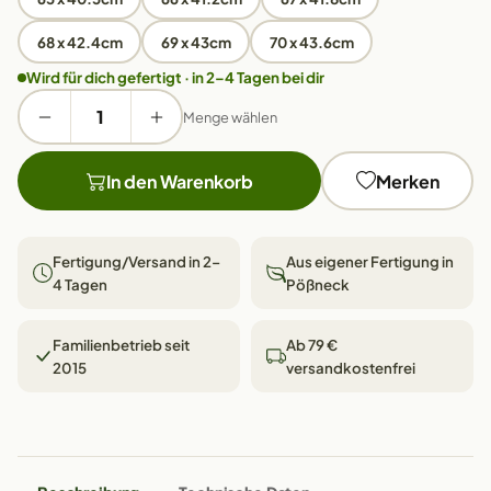
68 x 42.4cm
69 x 43cm
70 x 43.6cm
Wird für dich gefertigt · in 2–4 Tagen bei dir
Menge wählen
In den Warenkorb
Merken
Fertigung/Versand in 2–
Aus eigener Fertigung in
4 Tagen
Pößneck
Familienbetrieb seit
Ab 79 €
2015
versandkostenfrei