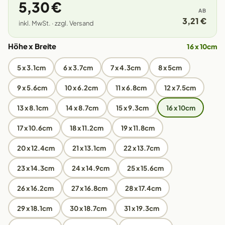
5,30 €
AB
3,21 €
inkl. MwSt. · zzgl. Versand
Höhe x Breite
16 x 10cm
5 x 3.1cm
6 x 3.7cm
7 x 4.3cm
8 x 5cm
9 x 5.6cm
10 x 6.2cm
11 x 6.8cm
12 x 7.5cm
13 x 8.1cm
14 x 8.7cm
15 x 9.3cm
16 x 10cm
17 x 10.6cm
18 x 11.2cm
19 x 11.8cm
20 x 12.4cm
21 x 13.1cm
22 x 13.7cm
23 x 14.3cm
24 x 14.9cm
25 x 15.6cm
26 x 16.2cm
27 x 16.8cm
28 x 17.4cm
29 x 18.1cm
30 x 18.7cm
31 x 19.3cm