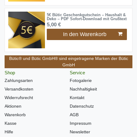
5€ Bütic Geschenkgutschein – Haushalt &
Deko – PDF Sofort-Download mit Grußtext
5,00 €
In den Warenkorb
Bütic® und Bütic GmbH® sind eingetragene Marken der Bütic
GmbH
Shop
Service
Zahlungsarten
Fotogalerie
Versandkosten
Nachhaltigkeit
Widerrufsrecht
Kontakt
Aktionen
Datenschutz
Warenkorb
AGB
Kasse
Impressum
Hilfe
Newsletter