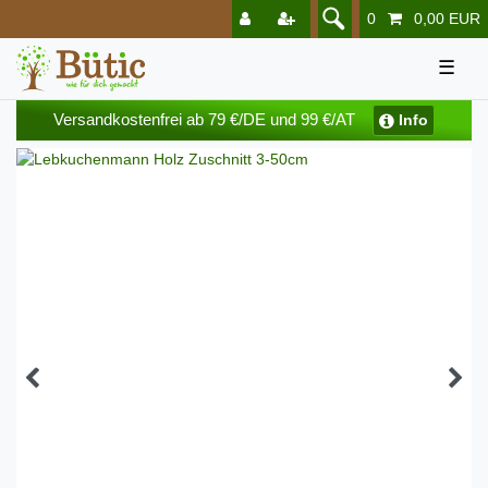
0
0,00 EUR
☰
Versandkostenfrei ab 79 €/DE und 99 €/AT
Info