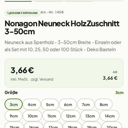
Art.-Nr. 1458
EIGENE FERTIGUNG
Nonagon Neuneck Holz Zuschnitt
3-50cm
Neuneck aus Sperrholz - 3-50cm Breite - Einzeln oder
als Set mit 10, 25, 50 oder 100 Stück - Deko Basteln
3,66 €
AB
3,66 €
inkl. MwSt. · zzgl. Versand
Größe
3cm
3cm
4cm
5cm
6cm
7cm
8cm
9cm
10cm
11cm
12cm
13cm
14cm
15cm
16cm
17cm
18cm
19cm
20cm