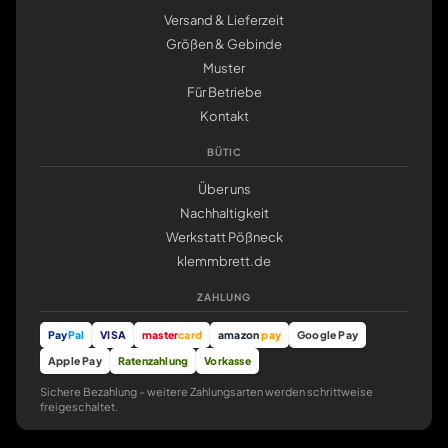
Versand & Lieferzeit
Größen & Gebinde
Muster
Für Betriebe
Kontakt
BÜTIC
Über uns
Nachhaltigkeit
Werkstatt Pößneck
klemmbrett.de
ZAHLUNG
Pay
Pal
VISA
master
card
amazon
pay
Google Pay
Apple Pay
Ratenzahlung
Vorkasse
Sichere Bezahlung – weitere Zahlungsarten werden schrittweise
freigeschaltet.