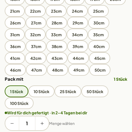
21cm
22cm
23cm
24cm
25cm
26cm
27cm
28cm
29cm
30cm
31cm
32cm
33cm
34cm
35cm
36cm
37cm
38cm
39cm
40cm
41cm
42cm
43cm
44cm
45cm
46cm
47cm
48cm
49cm
50cm
Pack mit
1 Stück
1 Stück
10 Stück
25 Stück
50 Stück
100 Stück
Wird für dich gefertigt · in 2–4 Tagen bei dir
Menge wählen