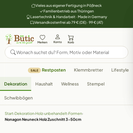
Vieles aus eigener Fertigung in Pößneck
Familienbetrieb aus Thüringen
Lasertechnik & Handarbeit · Made in Germany
Versandkostenfrei ab 79 € (DE) · 99 € (AT)
Konto
Merken
Korb
Restposten
Klemmbretter
Lifestyle
SALE
Dekoration
Haushalt
Wellness
Stempel
Schwibbögen
Start
›
Dekoration
›
Holz
›
unbehandelt
›
Formen
›
Nonagon Neuneck Holz Zuschnitt 3-50cm