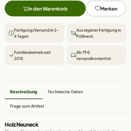
In den Warenkorb
Merken
Fertigung/Versand in 2–
Aus eigener Fertigung in
4 Tagen
Pößneck
Familienbetrieb seit
Ab 79 €
2015
versandkostenfrei
Beschreibung
Technische Daten
Frage zum Artikel
Holz Neuneck