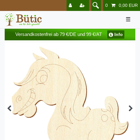
0
0,00 EUR
☰
Versandkostenfrei ab 79 €/DE und 99 €/AT
Info