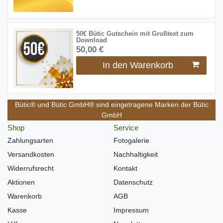
50€ Bütic Gutschein mit Grußtext zum
Download
50,00 €
In den Warenkorb
Bütic® und Bütic GmbH® sind eingetragene Marken der Bütic
GmbH
Shop
Service
Zahlungsarten
Fotogalerie
Versandkosten
Nachhaltigkeit
Widerrufsrecht
Kontakt
Aktionen
Datenschutz
Warenkorb
AGB
Kasse
Impressum