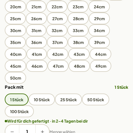
20cm
21cm
22cm
23cm
24cm
25cm
26cm
27cm
28cm
29cm
30cm
31cm
32cm
33cm
34cm
35cm
36cm
37cm
38cm
39cm
40cm
41cm
42cm
43cm
44cm
45cm
46cm
47cm
48cm
49cm
50cm
Pack mit
1 Stück
1 Stück
10 Stück
25 Stück
50 Stück
100 Stück
Wird für dich gefertigt · in 2–4 Tagen bei dir
Menge wählen