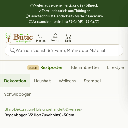
Vieles aus eigener Fertigung in Pößneck
Familienbetrieb aus Thüringen
Lasertechnik & Handarbeit · Made in Germany
Versandkostenfrei ab 79 € (DE) · 99 € (AT)
Konto
Merken
Korb
Restposten
Klemmbretter
Lifestyle
SALE
Dekoration
Haushalt
Wellness
Stempel
Schwibbögen
Start
›
Dekoration
›
Holz
›
unbehandelt
›
Diverses
›
Regenbogen V2 Holz Zuschnitt 8-50cm