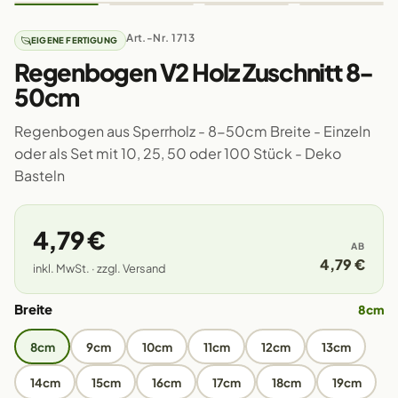
Art.-Nr. 1713
EIGENE FERTIGUNG
Regenbogen V2 Holz Zuschnitt 8-
50cm
Regenbogen aus Sperrholz - 8-50cm Breite - Einzeln
oder als Set mit 10, 25, 50 oder 100 Stück - Deko
Basteln
4,79 €
AB
4,79 €
inkl. MwSt. · zzgl. Versand
Breite
8cm
8cm
9cm
10cm
11cm
12cm
13cm
14cm
15cm
16cm
17cm
18cm
19cm