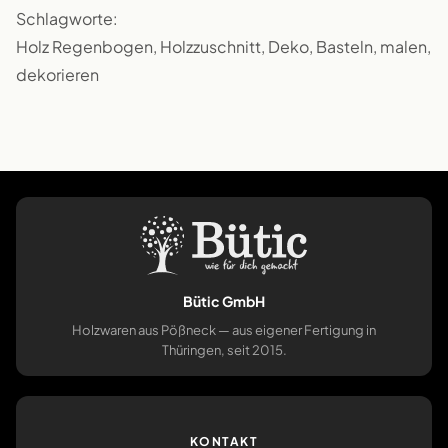
Schlagworte:
Holz Regenbogen, Holzzuschnitt, Deko, Basteln, malen,
dekorieren
Bütic GmbH
Holzwaren aus Pößneck — aus eigener Fertigung in
Thüringen, seit 2015.
KONTAKT