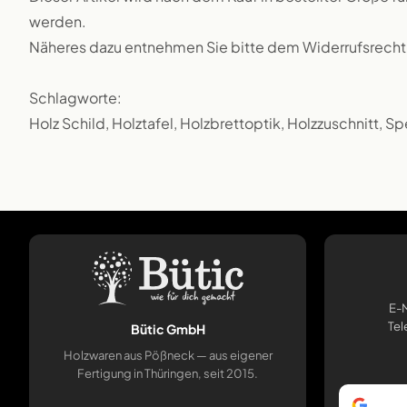
werden.
Näheres dazu entnehmen Sie bitte dem Widerrufsrecht
Schlagworte:
Holz Schild, Holztafel, Holzbrettoptik, Holzzuschnitt, Sp
E-M
Tel
Bütic GmbH
Holzwaren aus Pößneck — aus eigener
Fertigung in Thüringen, seit 2015.