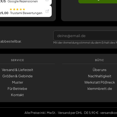
,9/5
· Google Rezensionen
★★★★★
/5,00
· Trustami Bewertungen
 abbestellbar.
Mit der Anmeldung stimmst du dem Erhalt des N
SERVICE
BÜTIC
Versand & Lieferzeit
Über uns
Größen & Gebinde
Nachhaltigkeit
Muster
Werkstatt Pößneck
Für Betriebe
klemmbrett.de
Kontakt
Alle Preise inkl. MwSt. · Versand per DHL · DE 5,90 € · versandko