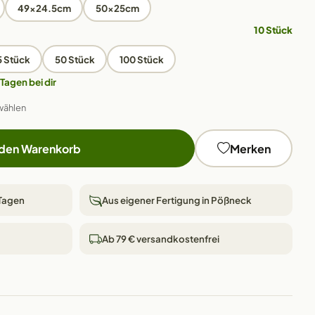
49x24.5cm
50x25cm
10 Stück
5 Stück
50 Stück
100 Stück
 Tagen bei dir
wählen
 den Warenkorb
Merken
 Tagen
Aus eigener Fertigung in Pößneck
Ab 79 € versandkostenfrei