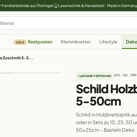
Familienbetrieb aus Thüringen
Lasertechnik & Handarbeit · Made in German
Restposten
Klemmbretter
Lifestyle
Deko
SALE
z Zuschnitt 5-5...
Art.-Nr. 189
EIGENE FERTIGUNG
Schild Holz
5-50cm
Schild in Holzbrettoptik a
oder in Sets zu 10, 25, 50
50x25cm - Basteln Deko