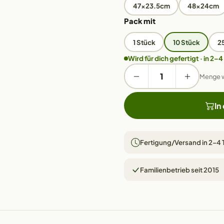
47x23.5cm
48x24cm
Pack mit
1 Stück
10 Stück
2
Wird für dich gefertigt · in 2–4
Menge 
In
Fertigung/Versand in 2–4
Familienbetrieb seit 2015