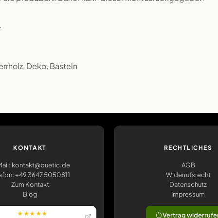
.
errholz, Deko, Basteln
KONTAKT
RECHTLICHES
ail: kontakt@buetic.de
AGB
efon: +49 3647 5050811
Widerrufsrecht
Zum Kontakt
Datenschutz
Blog
Impressum
★★★★★
Vertrag widerrufe