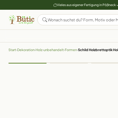
Vieles aus eigener Fertigung in Pößneck
Start
›
Dekoration
›
Holz
›
unbehandelt
›
Formen
›
Schild Holzbrettoptik Hol