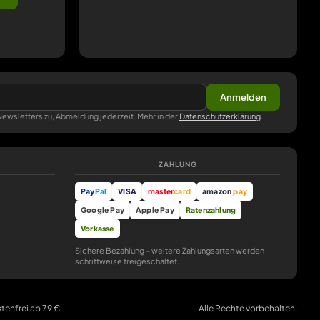
Anmelden
ewsletters zu, Abmeldung jederzeit. Mehr in der
Datenschutzerklärung
.
ZAHLUNG
Pay
Pal
VISA
master
card
amazon
pay
Google Pay
Apple Pay
Ratenzahlung
Vorkasse
Sichere Bezahlung – weitere Zahlungsarten werden
schrittweise freigeschaltet.
stenfrei ab 79 €
Alle Rechte vorbehalten.