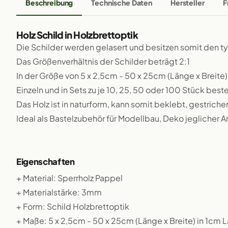
Beschreibung
Technische Daten
Hersteller
F
Holz Schild in Holzbrettoptik
Die Schilder werden gelasert und besitzen somit den 
Das Größenverhältnis der Schilder beträgt 2:1
In der Größe von 5 x 2,5cm - 50 x 25cm (Länge x Breite)
Einzeln und in Sets zu je 10, 25, 50 oder 100 Stück beste
Das Holz ist in naturform, kann somit beklebt, gestriche
Ideal als Bastelzubehör für Modellbau, Deko jeglicher A
Eigenschaften
+ Material: Sperrholz Pappel
+ Materialstärke: 3mm
+ Form: Schild Holzbrettoptik
+ Maße: 5 x 2,5cm - 50 x 25cm (Länge x Breite) in 1cm