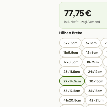
77,75 €
inkl. MwSt. · zzgl. Versand
Höhe x Breite
5x2.5cm
6x3cm
7
11x5.5cm
12x6cm
17x8.5cm
18x9cm
23x11.5cm
24x12cm
29x14.5cm
30x15cm
35x17.5cm
36x18cm
41x20.5cm
42x21cm