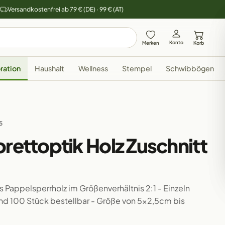
y
Versandkostenfrei ab 79 € (DE) · 99 € (AT)
Konto
Merken
Korb
ration
Haushalt
Wellness
Stempel
Schwibbögen
5
brettoptik Holz Zuschnitt
us Pappelsperrholz im Größenverhältnis 2:1 - Einzeln
 und 100 Stück bestellbar - Größe von 5x2,5cm bis