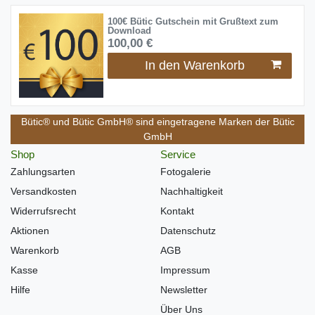
100€ Bütic Gutschein mit Grußtext zum
Download
100,00 €
In den Warenkorb
Bütic® und Bütic GmbH® sind eingetragene Marken der Bütic
GmbH
Shop
Service
Zahlungsarten
Fotogalerie
Versandkosten
Nachhaltigkeit
Widerrufsrecht
Kontakt
Aktionen
Datenschutz
Warenkorb
AGB
Kasse
Impressum
Hilfe
Newsletter
Über Uns