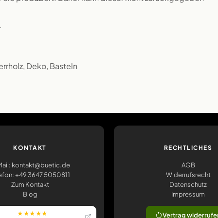
.
errholz, Deko, Basteln
KONTAKT
RECHTLICHES
ail: kontakt@buetic.de
AGB
efon: +49 3647 5050811
Widerrufsrecht
Zum Kontakt
Datenschutz
Blog
Impressum
★★★★★
Vertrag widerrufe