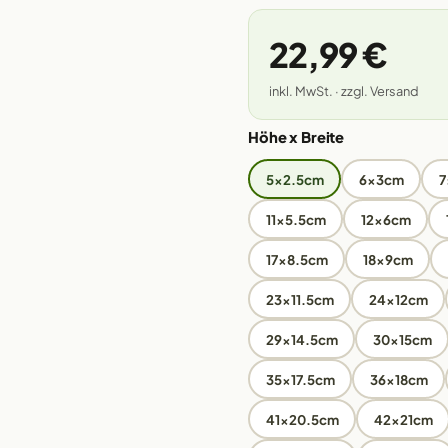
22,99 €
inkl. MwSt. · zzgl. Versand
Höhe x Breite
5x2.5cm
6x3cm
7
11x5.5cm
12x6cm
17x8.5cm
18x9cm
23x11.5cm
24x12cm
29x14.5cm
30x15cm
35x17.5cm
36x18cm
41x20.5cm
42x21cm