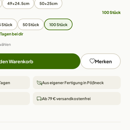
49x24.5cm
50x25cm
100 Stück
5 Stück
50 Stück
100 Stück
 Tagen bei dir
wählen
 den Warenkorb
Merken
 Tagen
Aus eigener Fertigung in Pößneck
Ab 79 € versandkostenfrei