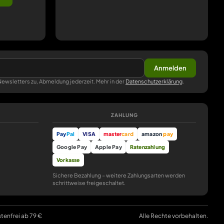
Anmelden
ewsletters zu, Abmeldung jederzeit. Mehr in der
Datenschutzerklärung
.
ZAHLUNG
Pay
Pal
VISA
master
card
amazon
pay
Google Pay
Apple Pay
Ratenzahlung
Vorkasse
Sichere Bezahlung – weitere Zahlungsarten werden
schrittweise freigeschaltet.
stenfrei ab 79 €
Alle Rechte vorbehalten.