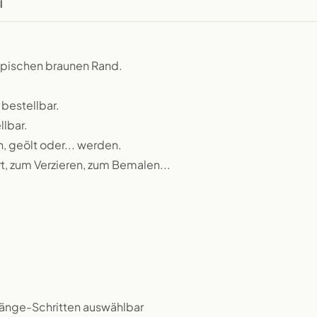
l
typischen braunen Rand.
 bestellbar.
llbar.
n, geölt oder... werden.
rt, zum Verzieren, zum Bemalen...
 Länge-Schritten auswählbar