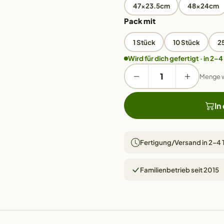
47x23.5cm
48x24cm
Pack mit
1 Stück
10 Stück
2
Wird für dich gefertigt · in 2–4
Menge 
In
Fertigung/Versand in 2–4
Familienbetrieb seit 2015