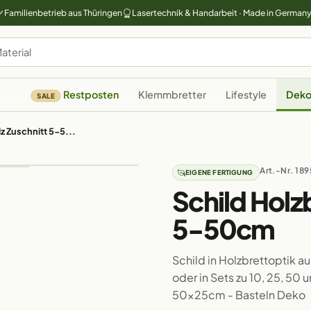
Familienbetrieb aus Thüringen
Lasertechnik & Handarbeit · Made in German
Restposten
Klemmbretter
Lifestyle
Deko
SALE
z Zuschnitt 5-5...
Art.-Nr. 189
EIGENE FERTIGUNG
Schild Holz
5-50cm
Schild in Holzbrettoptik a
oder in Sets zu 10, 25, 50
50x25cm - Basteln Deko