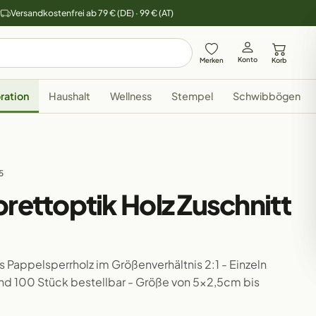
y
Versandkostenfrei ab 79 € (DE) · 99 € (AT)
Konto
Merken
Korb
ration
Haushalt
Wellness
Stempel
Schwibbögen
5
brettoptik Holz Zuschnitt
us Pappelsperrholz im Größenverhältnis 2:1 - Einzeln
 und 100 Stück bestellbar - Größe von 5x2,5cm bis