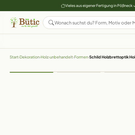
Vieles aus eigener Fertigung in Pößneck
Start
›
Dekoration
›
Holz
›
unbehandelt
›
Formen
›
Schild Holzbrettoptik Hol