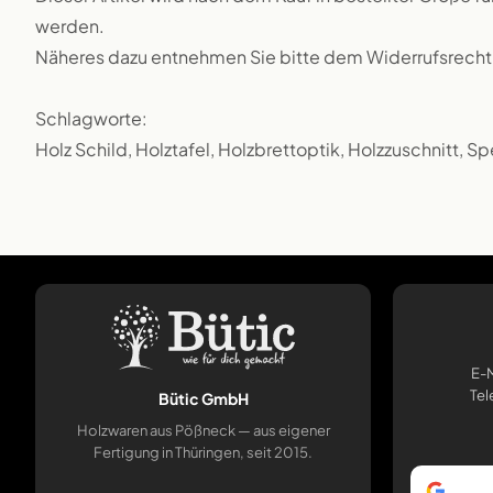
werden.
Näheres dazu entnehmen Sie bitte dem Widerrufsrecht
Schlagworte:
Holz Schild, Holztafel, Holzbrettoptik, Holzzuschnitt, Sp
E-M
Tel
Bütic GmbH
Holzwaren aus Pößneck — aus eigener
Fertigung in Thüringen, seit 2015.