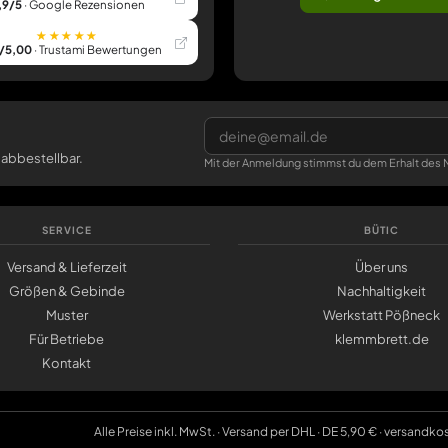
,9/5
· Google Rezensionen
★★★★★
/5,00
· Trustami Bewertungen
 abbestellbar.
Mit der Anmeldung stimmst du dem Erhalt des N
SERVICE
BÜTIC
Versand & Lieferzeit
Über uns
Größen & Gebinde
Nachhaltigkeit
Muster
Werkstatt Pößneck
Für Betriebe
klemmbrett.de
Kontakt
Alle Preise inkl. MwSt. · Versand per DHL · DE 5,90 € · versandko