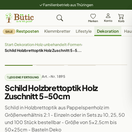
Familienbetrieb aus Thüringen
Konto
Merken
Korb
Restposten
Klemmbretter
Lifestyle
Dekoration
Hau
SALE
Start
›
Dekoration
›
Holz
›
unbehandelt
›
Formen
›
Schild Holzbrettoptik Holz Zuschnitt 5-5...
Art.-Nr. 1895
EIGENE FERTIGUNG
Schild Holzbrettoptik Holz
Zuschnitt 5-50cm
Schild in Holzbrettoptik aus Pappelsperrholz im
Größenverhältnis 2:1 - Einzeln oder in Sets zu 10, 25, 50
und 100 Stück bestellbar - Größe von 5x2,5cm bis
50x25cm - Basteln Deko