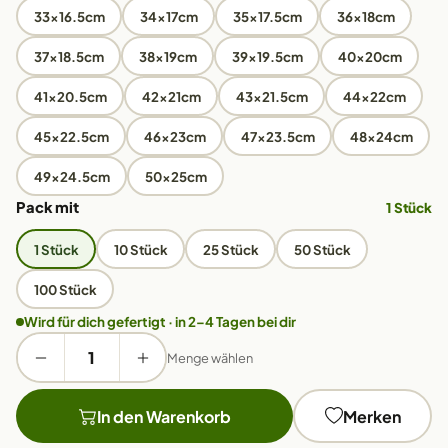
33x16.5cm
34x17cm
35x17.5cm
36x18cm
37x18.5cm
38x19cm
39x19.5cm
40x20cm
41x20.5cm
42x21cm
43x21.5cm
44x22cm
45x22.5cm
46x23cm
47x23.5cm
48x24cm
49x24.5cm
50x25cm
Pack mit
1 Stück
1 Stück
10 Stück
25 Stück
50 Stück
100 Stück
Wird für dich gefertigt · in 2–4 Tagen bei dir
Menge wählen
In den Warenkorb
Merken