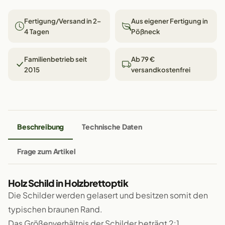
Fertigung/Versand in 2–
Aus eigener Fertigung in
4 Tagen
Pößneck
Familienbetrieb seit
Ab 79 €
2015
versandkostenfrei
Beschreibung
Technische Daten
Frage zum Artikel
Holz Schild in Holzbrettoptik
Die Schilder werden gelasert und besitzen somit den
typischen braunen Rand.
Das Größenverhältnis der Schilder beträgt 2:1