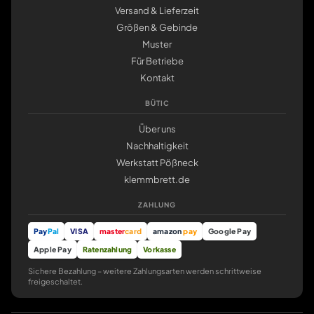
Versand & Lieferzeit
Größen & Gebinde
Muster
Für Betriebe
Kontakt
BÜTIC
Über uns
Nachhaltigkeit
Werkstatt Pößneck
klemmbrett.de
ZAHLUNG
Pay
Pal
VISA
master
card
amazon
pay
Google Pay
Apple Pay
Ratenzahlung
Vorkasse
Sichere Bezahlung – weitere Zahlungsarten werden schrittweise
freigeschaltet.