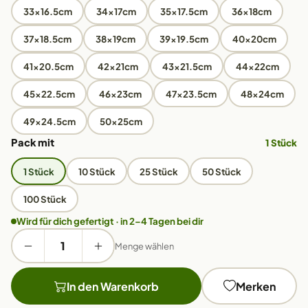
33x16.5cm
34x17cm
35x17.5cm
36x18cm
37x18.5cm
38x19cm
39x19.5cm
40x20cm
41x20.5cm
42x21cm
43x21.5cm
44x22cm
45x22.5cm
46x23cm
47x23.5cm
48x24cm
49x24.5cm
50x25cm
Pack mit
1 Stück
1 Stück
10 Stück
25 Stück
50 Stück
100 Stück
Wird für dich gefertigt · in 2–4 Tagen bei dir
Menge wählen
In den Warenkorb
Merken