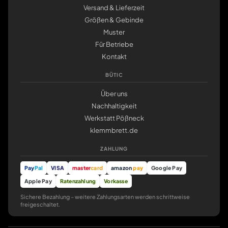
Versand & Lieferzeit
Größen & Gebinde
Muster
Für Betriebe
Kontakt
BÜTIC
Über uns
Nachhaltigkeit
Werkstatt Pößneck
klemmbrett.de
ZAHLUNG
Pay
Pal
VISA
master
card
amazon
pay
Google Pay
Apple Pay
Ratenzahlung
Vorkasse
Sichere Bezahlung – weitere Zahlungsarten werden schrittweise
freigeschaltet.