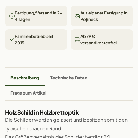
Fertigung/Versand in 2–
Aus eigener Fertigung in
4 Tagen
Pößneck
Familienbetrieb seit
Ab 79 €
2015
versandkostenfrei
Beschreibung
Technische Daten
Frage zum Artikel
Holz Schild in Holzbrettoptik
Die Schilder werden gelasert und besitzen somit den
typischen braunen Rand.
Das Größenverhältnis der Schilder beträgt 2:1