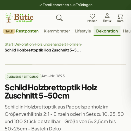
Familienbetrieb aus Thüringen
Konto
Merken
Korb
Restposten
Klemmbretter
Lifestyle
Dekoration
Hau
SALE
Start
›
Dekoration
›
Holz
›
unbehandelt
›
Formen
›
Schild Holzbrettoptik Holz Zuschnitt 5-5...
Art.-Nr. 1895
EIGENE FERTIGUNG
Schild Holzbrettoptik Holz
Zuschnitt 5-50cm
Schild in Holzbrettoptik aus Pappelsperrholz im
Größenverhältnis 2:1 - Einzeln oder in Sets zu 10, 25, 50
und 100 Stück bestellbar - Größe von 5x2,5cm bis
50x25cm - Basteln Deko