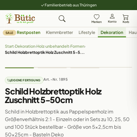
Familienbetrieb aus Thüringen
Konto
Merken
Korb
Restposten
Klemmbretter
Lifestyle
Dekoration
Hau
SALE
Start
›
Dekoration
›
Holz
›
unbehandelt
›
Formen
›
Schild Holzbrettoptik Holz Zuschnitt 5-5...
Art.-Nr. 1895
EIGENE FERTIGUNG
Schild Holzbrettoptik Holz
Zuschnitt 5-50cm
Schild in Holzbrettoptik aus Pappelsperrholz im
Größenverhältnis 2:1 - Einzeln oder in Sets zu 10, 25, 50
und 100 Stück bestellbar - Größe von 5x2,5cm bis
50x25cm - Basteln Deko