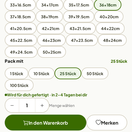
33x16.5cm
34x17cm
35x17.5cm
36x18cm
37x18.5cm
38x19cm
39x19.5cm
40x20cm
41x20.5cm
42x21cm
43x21.5cm
44x22cm
45x22.5cm
46x23cm
47x23.5cm
48x24cm
49x24.5cm
50x25cm
Pack mit
25 Stück
1 Stück
10 Stück
25 Stück
50 Stück
100 Stück
Wird für dich gefertigt · in 2–4 Tagen bei dir
Menge wählen
In den Warenkorb
Merken