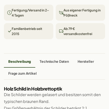
Fertigung/Versand in 2–
Aus eigener Fertigung in
4 Tagen
Pößneck
Familienbetrieb seit
Ab 79 €
2015
versandkostenfrei
Beschreibung
Technische Daten
Hersteller
Frage zum Artikel
Holz Schild in Holzbrettoptik
Die Schilder werden gelasert und besitzen somit den
typischen braunen Rand.
Das Größenverhältnis der Schilder beträgt 2:1