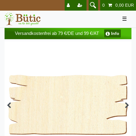
0
0,00 EUR
☰
Versandkostenfrei ab 79 €/DE und 99 €/AT
Info