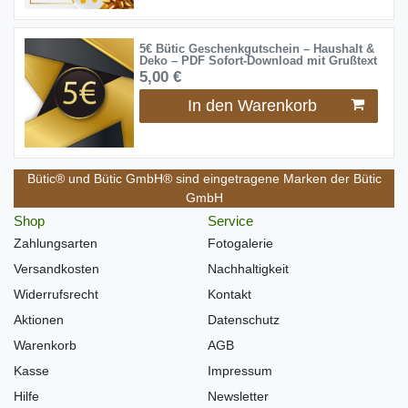
5€ Bütic Geschenkgutschein – Haushalt &
Deko – PDF Sofort-Download mit Grußtext
5,00 €
In den Warenkorb
Bütic® und Bütic GmbH® sind eingetragene Marken der Bütic
GmbH
Shop
Service
Zahlungsarten
Fotogalerie
Versandkosten
Nachhaltigkeit
Widerrufsrecht
Kontakt
Aktionen
Datenschutz
Warenkorb
AGB
Kasse
Impressum
Hilfe
Newsletter