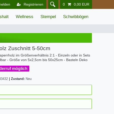
melden
Registrieren
0
0,00 EUR
shalt
Wellness
Stempel
Schwibbögen
Holz Zuschnitt 5-50cm
lsperrholz im Größenverhältnis 2:1 - Einzeln oder in Sets
llbar - Größe von 5x2,5cm bis 50x25cm - Basteln Deko
iderruf möglich
03432
|
Zustand:
Neu