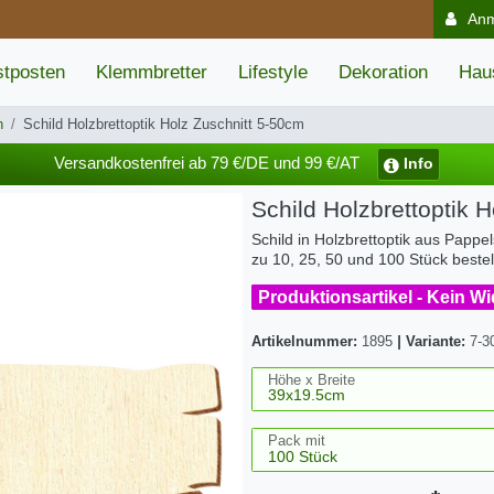
An
tposten
Klemmbretter
Lifestyle
Dekoration
Hau
n
Schild Holzbrettoptik Holz Zuschnitt 5-50cm
Versandkostenfrei ab 79 €/DE und 99 €/AT
Info
Schild Holzbrettoptik 
Schild in Holzbrettoptik aus Pappe
zu 10, 25, 50 und 100 Stück beste
Produktionsartikel - Kein W
Artikelnummer:
1895
|
Variante:
7-3
Höhe x Breite
Pack mit