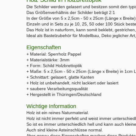
Die Schilder werden gelasert und besitzen somit den ty
Das Größenverhältnis der Schilder beträgt 2:1
In der Größe von 5 x 2,5cm - 50 x 25cm (Länge x Breite) 
Einzeln und in Sets zu je 10, 25, 50 oder 100 Stück bestel
Das Holz ist in naturform, kann somit beklebt, gestrichen,
Ideal als Bastelzubehör für Modellbau, Deko jeglicher Ar
Eigenschaften
+ Material: Sperrholz Pappel
+ Materialstärke: 3mm
+ Form: Schild Holzbrettoptik
+ Maße: 5 x 2,5cm - 50 x 25cm (Länge x Breite) in 1cm 
+ Schnittart: gelasert, glatte Kanten
+ Holz ist unbehandelt, nicht lackiert oder lasiert
+ saubere Verarbeitungsqualität
+ Hergestellt in Thüringen/Deutschland
Wichtige Information
Holz ist ein reines Naturmaterial.
Holz ist nicht immer perfekt und weist immer unterschiedl
So ist es immer unterschiedlich hell und kann auch klei
Auch sind kleine Asteinschlüsse normal.
Aber genau diese Eigenschaften machen diese Produkte e