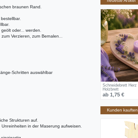
neueste Artikel
pischen braunen Rand.
bestellbar.
lbar.
 geölt oder... werden.
t, zum Verzieren, zum Bemalen...
Länge-Schritten auswählbar
Schneidebrett Herz
Holzbrett
ab 1,75 €
Kunden kauften 
iche Strukturen auf.
ne Unreinheiten in der Maserung aufweisen.
inzigartig.