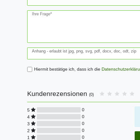
Ihre Frage*
Anhang - erlaubt ist jpg, png, svg, pdf, docx, doc, odt, zip
Hiermit bestätige ich, dass ich die
Daten­schutz­erklär
Kundenrezensionen
(0)
0
5
0
4
0
3
0
2
0
1