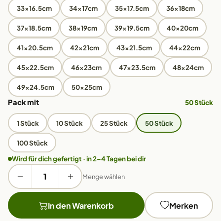
33x16.5cm
34x17cm
35x17.5cm
36x18cm
37x18.5cm
38x19cm
39x19.5cm
40x20cm
41x20.5cm
42x21cm
43x21.5cm
44x22cm
45x22.5cm
46x23cm
47x23.5cm
48x24cm
49x24.5cm
50x25cm
Pack mit
50 Stück
1 Stück
10 Stück
25 Stück
50 Stück
100 Stück
Wird für dich gefertigt · in 2–4 Tagen bei dir
Menge wählen
In den Warenkorb
Merken