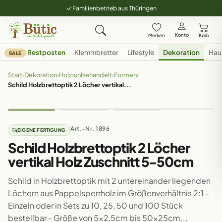
Familienbetrieb aus Thüringen
Konto
Merken
Korb
Restposten
Klemmbretter
Lifestyle
Dekoration
Hau
SALE
Start
›
Dekoration
›
Holz
›
unbehandelt
›
Formen
›
Schild Holzbrettoptik 2 Löcher vertikal...
Art.-Nr. 1896
EIGENE FERTIGUNG
Schild Holzbrettoptik 2 Löcher
vertikal Holz Zuschnitt 5-50cm
Schild in Holzbrettoptik mit 2 untereinander liegenden
Löchern aus Pappelsperrholz im Größenverhältnis 2:1 -
Einzeln oder in Sets zu 10, 25, 50 und 100 Stück
bestellbar - Größe von 5x2,5cm bis 50x25cm...