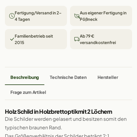
Fertigung/Versand in 2–
Aus eigener Fertigung in
4 Tagen
Pößneck
Familienbetrieb seit
Ab 79 €
2015
versandkostenfrei
Beschreibung
Technische Daten
Hersteller
Frage zum Artikel
Holz Schild in Holzbrettoptikmit 2 Löchern
Die Schilder werden gelasert und besitzen somit den
typischen braunen Rand.
Das Größenverhältnis der Schilder beträgt 2:1