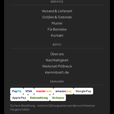
SERVICE
Versand & Lieferzeit
Größen & Gebinde
Muster
Für Betriebe
Kontakt
BÜTIC
Über uns
Nachhaltigkeit
Werkstatt Pößneck
klemmbrett.de
ZAHLUNG
Pay
Pal
VISA
master
card
amazon
pay
Google Pay
Apple Pay
Ratenzahlung
Vorkasse
Sichere Bezahlung – weitere Zahlungsarten werden schrittweise
freigeschaltet.