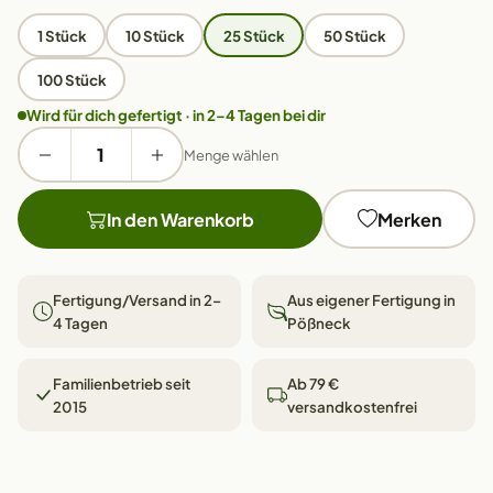
1 Stück
10 Stück
25 Stück
50 Stück
100 Stück
Wird für dich gefertigt · in 2–4 Tagen bei dir
Menge wählen
In den Warenkorb
Merken
Fertigung/Versand in 2–
Aus eigener Fertigung in
4 Tagen
Pößneck
Familienbetrieb seit
Ab 79 €
2015
versandkostenfrei