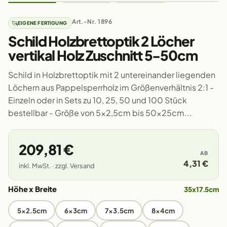
Art.-Nr. 1896
EIGENE FERTIGUNG
Schild Holzbrettoptik 2 Löcher
vertikal Holz Zuschnitt 5-50cm
Schild in Holzbrettoptik mit 2 untereinander liegenden
Löchern aus Pappelsperrholz im Größenverhältnis 2:1 -
Einzeln oder in Sets zu 10, 25, 50 und 100 Stück
bestellbar - Größe von 5x2,5cm bis 50x25cm...
209,81 €
AB
4,31 €
inkl. MwSt. · zzgl. Versand
Höhe x Breite
35x17.5cm
5x2.5cm
6x3cm
7x3.5cm
8x4cm