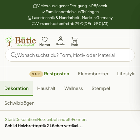
Vieles aus eigener Fertigung in Pößneck
Familienbetrieb aus Thüringen
Lasertechnik & Handarbeit · Made in Germany
Versandkostenfrei ab 79 € (DE) · 99 € (AT)
Konto
Merken
Korb
Restposten
Klemmbretter
Lifestyle
SALE
Dekoration
Haushalt
Wellness
Stempel
Schwibbögen
Start
›
Dekoration
›
Holz
›
unbehandelt
›
Formen
›
Schild Holzbrettoptik 2 Löcher vertikal...