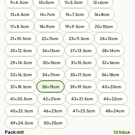
9x4.5cm
10x5cm
11x5.5cm
12x6cm
13x6.5cm
14x7cm
15x7.5cm
16x8cm
17x8.5cm
18x9cm
19x9.5cm
20x10cm
21x10.5cm
22x11cm
23x11.5cm
24x12cm
25x12.5cm
26x13cm
27x13.5cm
28x14cm
29x14.5cm
30x15cm
31x15.5cm
32x16cm
33x16.5cm
34x17cm
35x17.5cm
36x18cm
37x18.5cm
38x19cm
39x19.5cm
40x20cm
41x20.5cm
42x21cm
43x21.5cm
44x22cm
45x22.5cm
46x23cm
47x23.5cm
48x24cm
49x24.5cm
50x25cm
Pack mit
10 Stück