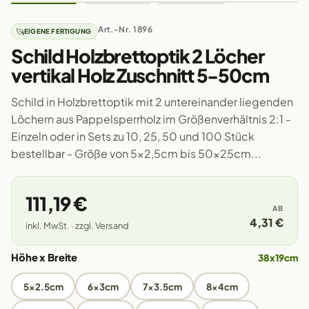
Art.-Nr. 1896
EIGENE FERTIGUNG
Schild Holzbrettoptik 2 Löcher
vertikal Holz Zuschnitt 5-50cm
Schild in Holzbrettoptik mit 2 untereinander liegenden
Löchern aus Pappelsperrholz im Größenverhältnis 2:1 -
Einzeln oder in Sets zu 10, 25, 50 und 100 Stück
bestellbar - Größe von 5x2,5cm bis 50x25cm...
111,19 €
AB
4,31 €
inkl. MwSt. · zzgl. Versand
Höhe x Breite
38x19cm
5x2.5cm
6x3cm
7x3.5cm
8x4cm