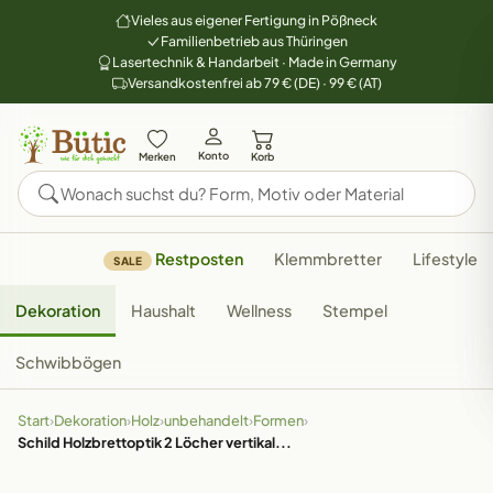
Vieles aus eigener Fertigung in Pößneck
Familienbetrieb aus Thüringen
Lasertechnik & Handarbeit · Made in Germany
Versandkostenfrei ab 79 € (DE) · 99 € (AT)
Konto
Merken
Korb
Restposten
Klemmbretter
Lifestyle
SALE
Dekoration
Haushalt
Wellness
Stempel
Schwibbögen
Start
›
Dekoration
›
Holz
›
unbehandelt
›
Formen
›
Schild Holzbrettoptik 2 Löcher vertikal...