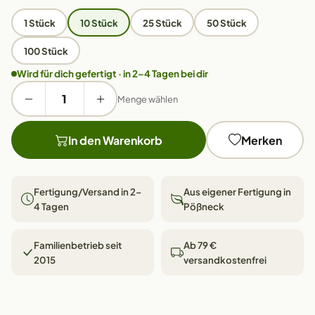
1 Stück
10 Stück
25 Stück
50 Stück
100 Stück
Wird für dich gefertigt · in 2–4 Tagen bei dir
Menge wählen
In den Warenkorb
Merken
Fertigung/Versand in 2–
Aus eigener Fertigung in
4 Tagen
Pößneck
Familienbetrieb seit
Ab 79 €
2015
versandkostenfrei