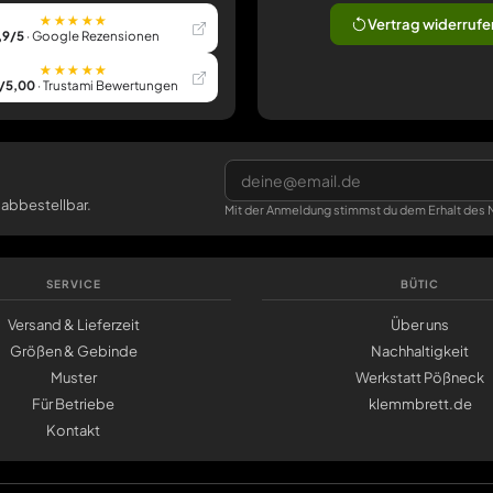
★★★★★
Vertrag widerrufe
,9/5
· Google Rezensionen
★★★★★
/5,00
· Trustami Bewertungen
 abbestellbar.
Mit der Anmeldung stimmst du dem Erhalt des N
SERVICE
BÜTIC
Versand & Lieferzeit
Über uns
Größen & Gebinde
Nachhaltigkeit
Muster
Werkstatt Pößneck
Für Betriebe
klemmbrett.de
Kontakt