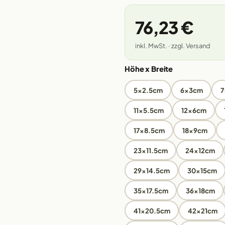
76,23 €
inkl. MwSt. · zzgl. Versand
Höhe x Breite
5x2.5cm
6x3cm
7
11x5.5cm
12x6cm
17x8.5cm
18x9cm
23x11.5cm
24x12cm
29x14.5cm
30x15cm
35x17.5cm
36x18cm
41x20.5cm
42x21cm