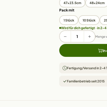
47x23.5cm
48x24cm
Pack mit
1 Stück
10 Stück
2
Wird für dich gefertigt · in 2–4
Menge 
In
Fertigung/Versand in 2–4
Familienbetrieb seit 2015