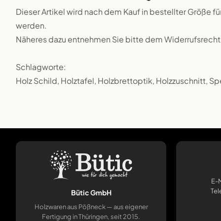
Dieser Artikel wird nach dem Kauf in bestellter Größe f
werden.
Näheres dazu entnehmen Sie bitte dem Widerrufsrecht
Schlagworte:
Holz Schild, Holztafel, Holzbrettoptik, Holzzuschnitt, Sp
E-M
Tel
Bütic GmbH
Holzwaren aus Pößneck — aus eigener
Fertigung in Thüringen, seit 2015.