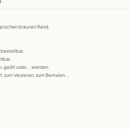
l
typischen braunen Rand.
 bestellbar.
llbar.
n, geölt oder... werden.
rt, zum Verzieren, zum Bemalen...