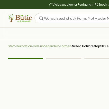
Vieles aus eigener Fertigung in Pößneck
Start
›
Dekoration
›
Holz
›
unbehandelt
›
Formen
›
Schild Holzbrettoptik 2 L