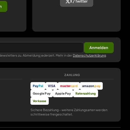
X / Twitter
n
Anmelden
ewsletters zu, Abmeldung jederzeit. Mehr in der
Datenschutzerklärung
.
ZAHLUNG
Pay
Pal
VISA
master
card
amazon
pay
Google Pay
Apple Pay
Ratenzahlung
Vorkasse
Sichere Bezahlung – weitere Zahlungsarten werden
schrittweise freigeschaltet.