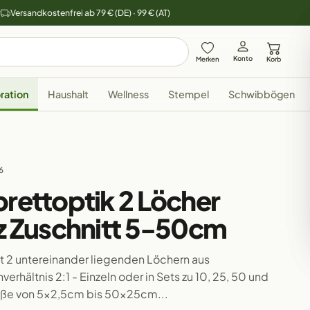
y
Versandkostenfrei ab 79 € (DE) · 99 € (AT)
Konto
Merken
Korb
ration
Haushalt
Wellness
Stempel
Schwibbögen
6
brettoptik 2 Löcher
lz Zuschnitt 5-50cm
it 2 untereinander liegenden Löchern aus
rhältnis 2:1 - Einzeln oder in Sets zu 10, 25, 50 und
röße von 5x2,5cm bis 50x25cm...