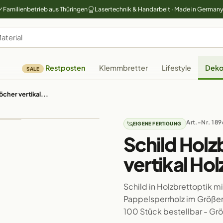
Familienbetrieb aus Thüringen
Lasertechnik & Handarbeit · Made in German
Restposten
Klemmbretter
Lifestyle
Deko
SALE
öcher vertikal...
Art.-Nr. 189
EIGENE FERTIGUNG
Schild Holz
vertikal Ho
Schild in Holzbrettoptik m
Pappelsperrholz im Größenve
100 Stück bestellbar - G