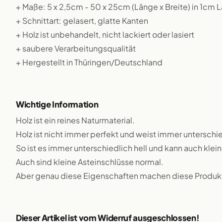
+ Maße: 5 x 2,5cm - 50 x 25cm (Länge x Breite) in 1cm
+ Schnittart: gelasert, glatte Kanten
+ Holz ist unbehandelt, nicht lackiert oder lasiert
+ saubere Verarbeitungsqualität
+ Hergestellt in Thüringen/Deutschland
Wichtige Information
Holz ist ein reines Naturmaterial.
Holz ist nicht immer perfekt und weist immer unterschie
So ist es immer unterschiedlich hell und kann auch klei
Auch sind kleine Asteinschlüsse normal.
Aber genau diese Eigenschaften machen diese Produkte
Dieser Artikel ist vom Widerruf ausgeschlossen!