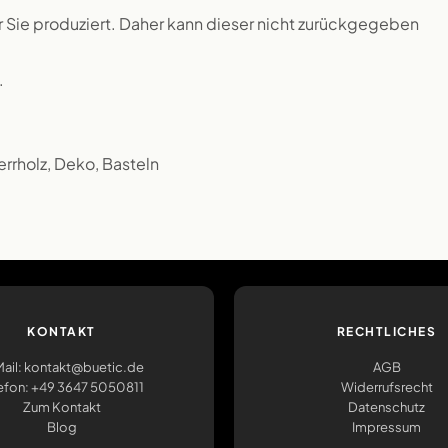
ür Sie produziert. Daher kann dieser nicht zurückgegeben
.
errholz, Deko, Basteln
KONTAKT
RECHTLICHES
ail: kontakt@buetic.de
AGB
efon: +49 3647 5050811
Widerrufsrecht
Zum Kontakt
Datenschutz
Blog
Impressum