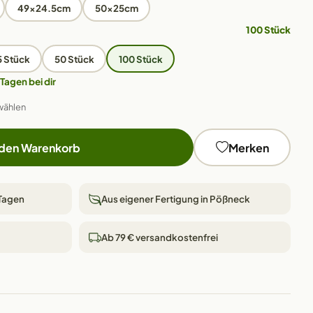
49x24.5cm
50x25cm
100 Stück
5 Stück
50 Stück
100 Stück
 Tagen bei dir
wählen
 den Warenkorb
Merken
 Tagen
Aus eigener Fertigung in Pößneck
Ab 79 € versandkostenfrei