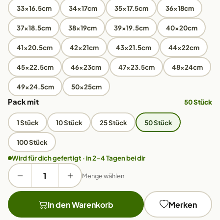
33x16.5cm
34x17cm
35x17.5cm
36x18cm
37x18.5cm
38x19cm
39x19.5cm
40x20cm
41x20.5cm
42x21cm
43x21.5cm
44x22cm
45x22.5cm
46x23cm
47x23.5cm
48x24cm
49x24.5cm
50x25cm
Pack mit
50 Stück
1 Stück
10 Stück
25 Stück
50 Stück
100 Stück
Wird für dich gefertigt · in 2–4 Tagen bei dir
Menge wählen
In den Warenkorb
Merken