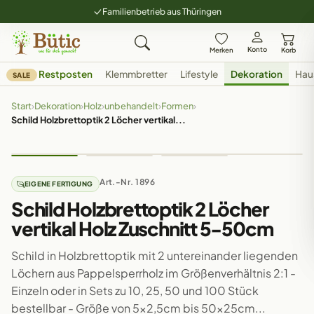
Familienbetrieb aus Thüringen
Konto
Merken
Korb
Restposten
Klemmbretter
Lifestyle
Dekoration
Hau
SALE
Start
›
Dekoration
›
Holz
›
unbehandelt
›
Formen
›
Schild Holzbrettoptik 2 Löcher vertikal...
Art.-Nr. 1896
EIGENE FERTIGUNG
Schild Holzbrettoptik 2 Löcher
vertikal Holz Zuschnitt 5-50cm
Schild in Holzbrettoptik mit 2 untereinander liegenden
Löchern aus Pappelsperrholz im Größenverhältnis 2:1 -
Einzeln oder in Sets zu 10, 25, 50 und 100 Stück
bestellbar - Größe von 5x2,5cm bis 50x25cm...