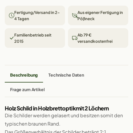
Fertigung/Versand in 2–
Aus eigener Fertigung in
4 Tagen
Pößneck
Familienbetrieb seit
Ab 79 €
2015
versandkostenfrei
Beschreibung
Technische Daten
Frage zum Artikel
Holz Schild in Holzbrettoptikmit 2 Löchern
Die Schilder werden gelasert und besitzen somit den
typischen braunen Rand.
Das Größenverhältnis der Schilder beträgt 2:1