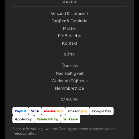
SERVICE
Versand & Lieferzeit
Größen & Gebinde
Muster
Für Betriebe
Kontakt
BÜTIC
Über uns
Nachhaltigkeit
Werkstatt Pößneck
klemmbrett.de
ZAHLUNG
Pay
Pal
VISA
master
card
amazon
pay
Google Pay
Apple Pay
Ratenzahlung
Vorkasse
Sichere Bezahlung – weitere Zahlungsarten werden schrittweise
freigeschaltet.