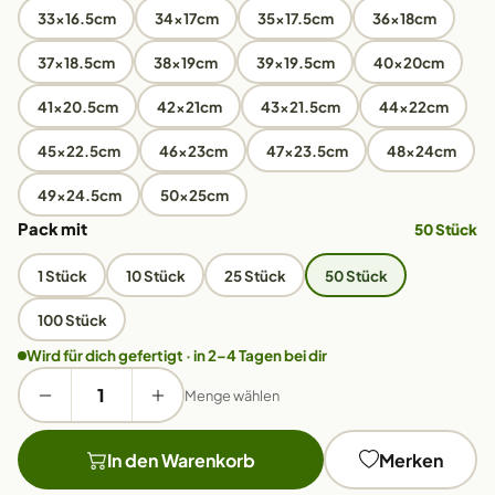
33x16.5cm
34x17cm
35x17.5cm
36x18cm
37x18.5cm
38x19cm
39x19.5cm
40x20cm
41x20.5cm
42x21cm
43x21.5cm
44x22cm
45x22.5cm
46x23cm
47x23.5cm
48x24cm
49x24.5cm
50x25cm
Pack mit
50 Stück
1 Stück
10 Stück
25 Stück
50 Stück
100 Stück
Wird für dich gefertigt · in 2–4 Tagen bei dir
Menge wählen
In den Warenkorb
Merken