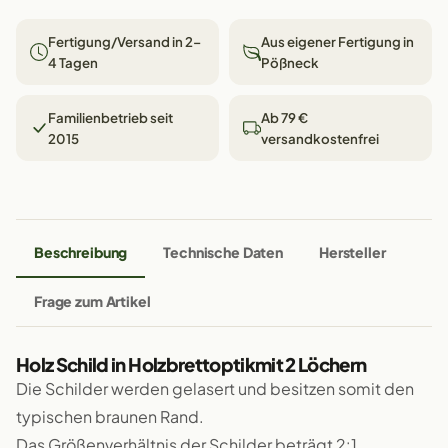
Fertigung/Versand in 2–
Aus eigener Fertigung in
4 Tagen
Pößneck
Familienbetrieb seit
Ab 79 €
2015
versandkostenfrei
Beschreibung
Technische Daten
Hersteller
Frage zum Artikel
Holz Schild in Holzbrettoptikmit 2 Löchern
Die Schilder werden gelasert und besitzen somit den
typischen braunen Rand.
Das Größenverhältnis der Schilder beträgt 2:1