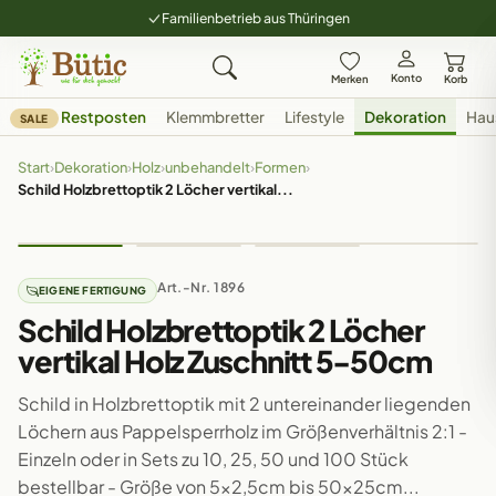
Familienbetrieb aus Thüringen
Konto
Merken
Korb
Restposten
Klemmbretter
Lifestyle
Dekoration
Hau
SALE
Start
›
Dekoration
›
Holz
›
unbehandelt
›
Formen
›
Schild Holzbrettoptik 2 Löcher vertikal...
Art.-Nr. 1896
EIGENE FERTIGUNG
Schild Holzbrettoptik 2 Löcher
vertikal Holz Zuschnitt 5-50cm
Schild in Holzbrettoptik mit 2 untereinander liegenden
Löchern aus Pappelsperrholz im Größenverhältnis 2:1 -
Einzeln oder in Sets zu 10, 25, 50 und 100 Stück
bestellbar - Größe von 5x2,5cm bis 50x25cm...