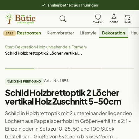
Familienbetrieb aus Thüringen
Konto
Merken
Korb
Restposten
Klemmbretter
Lifestyle
Dekoration
Hau
SALE
Start
›
Dekoration
›
Holz
›
unbehandelt
›
Formen
›
Schild Holzbrettoptik 2 Löcher vertikal...
Art.-Nr. 1896
EIGENE FERTIGUNG
Schild Holzbrettoptik 2 Löcher
vertikal Holz Zuschnitt 5-50cm
Schild in Holzbrettoptik mit 2 untereinander liegenden
Löchern aus Pappelsperrholz im Größenverhältnis 2:1 -
Einzeln oder in Sets zu 10, 25, 50 und 100 Stück
bestellbar - Größe von 5x2,5cm bis 50x25cm...