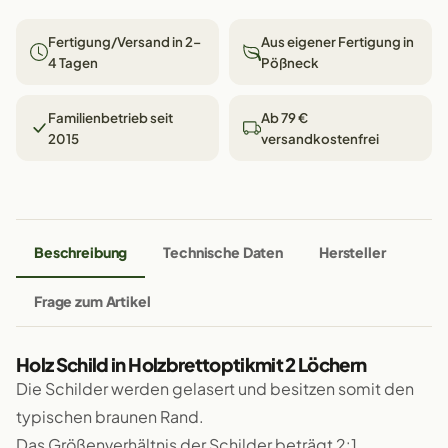
Fertigung/Versand in 2–
Aus eigener Fertigung in
4 Tagen
Pößneck
Familienbetrieb seit
Ab 79 €
2015
versandkostenfrei
Beschreibung
Technische Daten
Hersteller
Frage zum Artikel
Holz Schild in Holzbrettoptikmit 2 Löchern
Die Schilder werden gelasert und besitzen somit den
typischen braunen Rand.
Das Größenverhältnis der Schilder beträgt 2:1