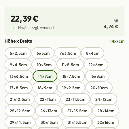
22,39 €
AB
4,74 €
inkl. MwSt. · zzgl. Versand
Höhe x Breite
14x7cm
5x2.5cm
6x3cm
7x3.5cm
8x4cm
9x4.5cm
10x5cm
11x5.5cm
12x6cm
13x6.5cm
14x7cm
15x7.5cm
16x8cm
17x8.5cm
18x9cm
19x9.5cm
20x10cm
21x10.5cm
22x11cm
23x11.5cm
24x12cm
25x12.5cm
26x13cm
27x13.5cm
28x14cm
29x14.5cm
30x15cm
31x15.5cm
32x16cm