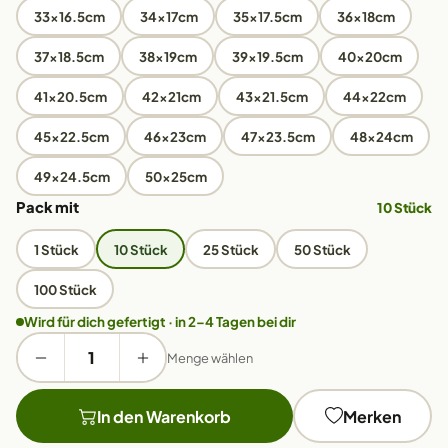
33x16.5cm
34x17cm
35x17.5cm
36x18cm
37x18.5cm
38x19cm
39x19.5cm
40x20cm
41x20.5cm
42x21cm
43x21.5cm
44x22cm
45x22.5cm
46x23cm
47x23.5cm
48x24cm
49x24.5cm
50x25cm
Pack mit
10 Stück
1 Stück
10 Stück
25 Stück
50 Stück
100 Stück
Wird für dich gefertigt · in 2–4 Tagen bei dir
Menge wählen
In den Warenkorb
Merken