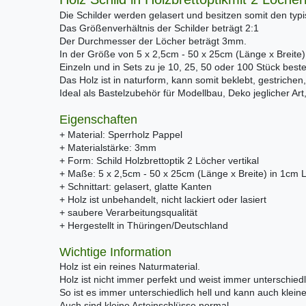
Die Schilder werden gelasert und besitzen somit den ty
Das Größenverhältnis der Schilder beträgt 2:1
Der Durchmesser der Löcher beträgt 3mm.
In der Größe von 5 x 2,5cm - 50 x 25cm (Länge x Breite) 
Einzeln und in Sets zu je 10, 25, 50 oder 100 Stück bestel
Das Holz ist in naturform, kann somit beklebt, gestrichen,
Ideal als Bastelzubehör für Modellbau, Deko jeglicher Ar
Eigenschaften
+ Material: Sperrholz Pappel
+ Materialstärke: 3mm
+ Form: Schild Holzbrettoptik 2 Löcher vertikal
+ Maße: 5 x 2,5cm - 50 x 25cm (Länge x Breite) in 1cm 
+ Schnittart: gelasert, glatte Kanten
+ Holz ist unbehandelt, nicht lackiert oder lasiert
+ saubere Verarbeitungsqualität
+ Hergestellt in Thüringen/Deutschland
Wichtige Information
Holz ist ein reines Naturmaterial.
Holz ist nicht immer perfekt und weist immer unterschiedl
So ist es immer unterschiedlich hell und kann auch klei
Auch sind kleine Asteinschlüsse normal.