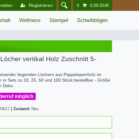
melden
Registrieren
0
0,00 EUR
shalt
Wellness
Stempel
Schwibbögen
 Löcher vertikal Holz Zuschnitt 5-
ereinander liegenden Löchern aus Pappelsperrholz im
r in Sets zu 10, 25, 50 und 100 Stück bestellbar - Größe
ln Deko
iderruf möglich
03617
|
Zustand:
Neu