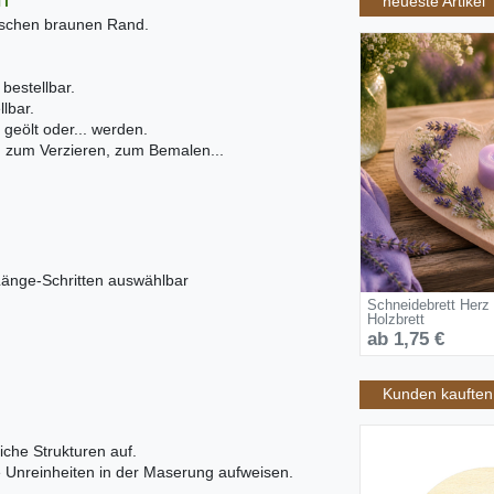
neueste Artikel
pischen braunen Rand.
bestellbar.
lbar.
 geölt oder... werden.
t, zum Verzieren, zum Bemalen...
Länge-Schritten auswählbar
Schneidebrett Herz
Holzbrett
ab 1,75 €
Kunden kauften 
iche Strukturen auf.
ne Unreinheiten in der Maserung aufweisen.