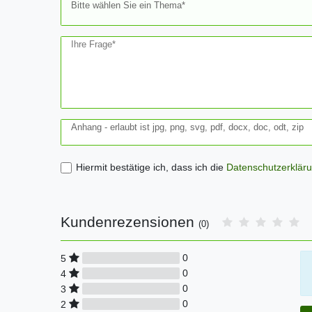
Bitte wählen Sie ein Thema*
Ihre Frage*
Anhang - erlaubt ist jpg, png, svg, pdf, docx, doc, odt, zip
Hiermit bestätige ich, dass ich die
Daten­schutz­erklär
Kundenrezensionen
(0)
0
5
0
4
0
3
0
2