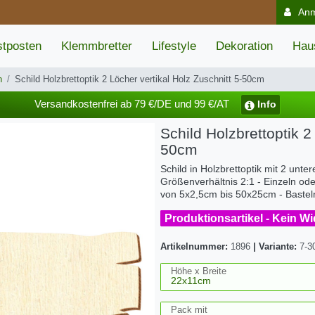
An
tposten
Klemmbretter
Lifestyle
Dekoration
Hau
n
Schild Holzbrettoptik 2 Löcher vertikal Holz Zuschnitt 5-50cm
Versandkostenfrei ab 79 €/DE und 99 €/AT
Info
Schild Holzbrettoptik 2
50cm
Schild in Holzbrettoptik mit 2 unt
Größenverhältnis 2:1 - Einzeln ode
von 5x2,5cm bis 50x25cm - Baste
Produktionsartikel - Kein W
Artikelnummer:
1896
|
Variante:
7-3
Höhe x Breite
Pack mit