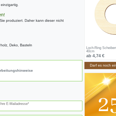
inzigartig.
en!
 Sie produziert. Daher kann dieser nicht
rrholz, Deko, Basteln
Loch-Ring Scheiben
40cm
ab 4,74 €
Darf es noch ei
arbeitungshinweise
Ihre E-Mailadresse*