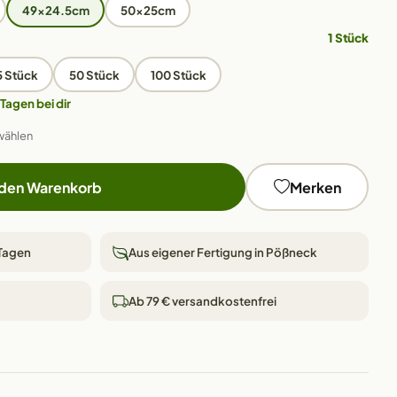
49x24.5cm
50x25cm
1 Stück
5 Stück
50 Stück
100 Stück
 Tagen bei dir
wählen
 den Warenkorb
Merken
 Tagen
Aus eigener Fertigung in Pößneck
Ab 79 € versandkostenfrei