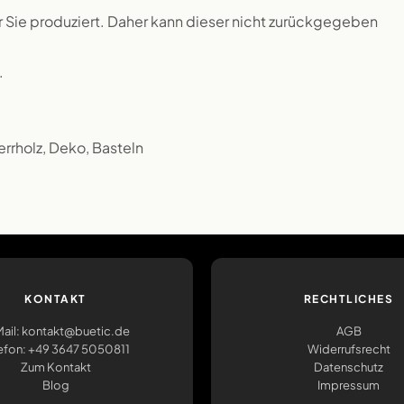
ür Sie produziert. Daher kann dieser nicht zurückgegeben
.
errholz, Deko, Basteln
KONTAKT
RECHTLICHES
ail: kontakt@buetic.de
AGB
efon: +49 3647 5050811
Widerrufsrecht
Zum Kontakt
Datenschutz
Blog
Impressum