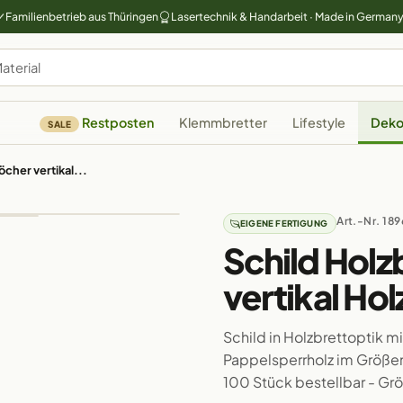
Familienbetrieb aus Thüringen
Lasertechnik & Handarbeit · Made in German
Restposten
Klemmbretter
Lifestyle
Deko
SALE
öcher vertikal...
Art.-Nr. 189
EIGENE FERTIGUNG
Schild Holz
vertikal Ho
Schild in Holzbrettoptik m
Pappelsperrholz im Größenve
100 Stück bestellbar - G