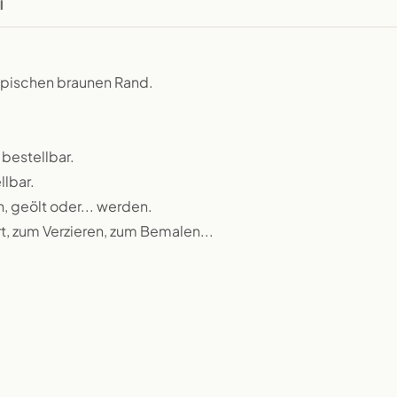
l
typischen braunen Rand.
 bestellbar.
llbar.
n, geölt oder... werden.
rt, zum Verzieren, zum Bemalen...