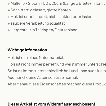
+ Maße: 5 x 2,5cm - 50 x 25cm (Länge x Breite) in 1cm
+ Schnittart: gelasert, glatte Kanten
+ Holz ist unbehandelt, nicht lackiert oder lasiert
+ saubere Verarbeitungsqualität
+ Hergestellt in Thüringen/Deutschland
Wichtige Information
Holz ist ein reines Naturmaterial.
Holz ist nicht immer perfekt und weist immer unterschie
So ist es immer unterschiedlich hell und kann auch klei
Auch sind kleine Asteinschlüsse normal.
Aber genau diese Eigenschaften machen diese Produkte
Dieser Artikel ist vom Widerruf ausgeschlossen!