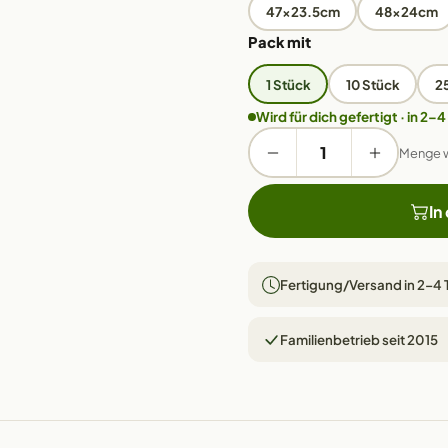
47x23.5cm
48x24cm
Pack mit
1 Stück
10 Stück
2
Wird für dich gefertigt · in 2–4
Menge 
In
Fertigung/Versand in 2–4
Familienbetrieb seit 2015