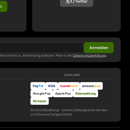
X / Twitter
n
Anmelden
ewsletters zu, Abmeldung jederzeit. Mehr in der
Datenschutzerklärung
.
ZAHLUNG
Pay
Pal
VISA
master
card
amazon
pay
Google Pay
Apple Pay
Ratenzahlung
Vorkasse
Sichere Bezahlung – weitere Zahlungsarten werden
schrittweise freigeschaltet.