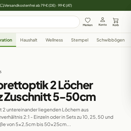
y
Versandkostenfrei ab 79 € (DE) · 99 € (AT)
Konto
Merken
Korb
ration
Haushalt
Wellness
Stempel
Schwibbögen
6
brettoptik 2 Löcher
lz Zuschnitt 5-50cm
it 2 untereinander liegenden Löchern aus
rhältnis 2:1 - Einzeln oder in Sets zu 10, 25, 50 und
röße von 5x2,5cm bis 50x25cm...