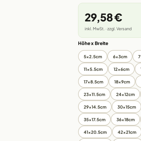
29,58 €
inkl. MwSt. · zzgl. Versand
Höhe x Breite
5x2.5cm
6x3cm
7
11x5.5cm
12x6cm
17x8.5cm
18x9cm
23x11.5cm
24x12cm
29x14.5cm
30x15cm
35x17.5cm
36x18cm
41x20.5cm
42x21cm