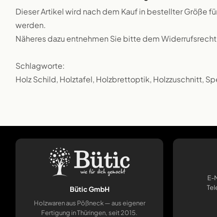
Dieser Artikel wird nach dem Kauf in bestellter Größe f
werden.
Näheres dazu entnehmen Sie bitte dem Widerrufsrecht
Schlagworte:
Holz Schild, Holztafel, Holzbrettoptik, Holzzuschnitt, Sp
E-M
Tel
Bütic GmbH
Holzwaren aus Pößneck — aus eigener
Fertigung in Thüringen, seit 2015.