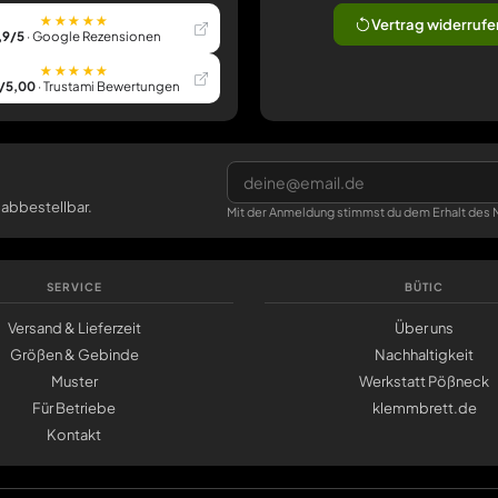
★★★★★
Vertrag widerrufe
,9/5
· Google Rezensionen
★★★★★
/5,00
· Trustami Bewertungen
 abbestellbar.
Mit der Anmeldung stimmst du dem Erhalt des N
SERVICE
BÜTIC
Versand & Lieferzeit
Über uns
Größen & Gebinde
Nachhaltigkeit
Muster
Werkstatt Pößneck
Für Betriebe
klemmbrett.de
Kontakt