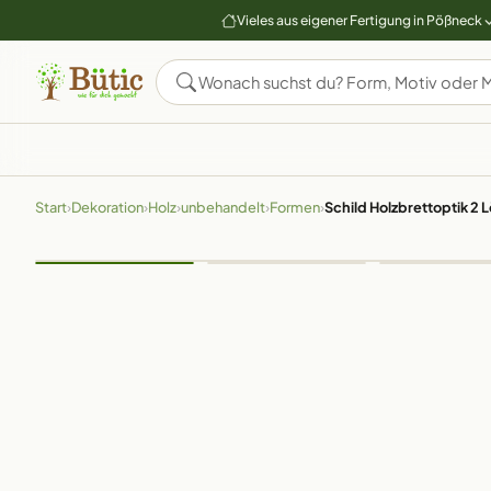
Vieles aus eigener Fertigung in Pößneck
Start
›
Dekoration
›
Holz
›
unbehandelt
›
Formen
›
Schild Holzbrettoptik 2 L