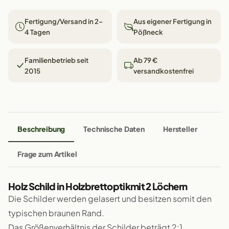
Fertigung/Versand in 2–
Aus eigener Fertigung in
4 Tagen
Pößneck
Familienbetrieb seit
Ab 79 €
2015
versandkostenfrei
Beschreibung
Technische Daten
Hersteller
Frage zum Artikel
Holz Schild in Holzbrettoptikmit 2 Löchern
Die Schilder werden gelasert und besitzen somit den
typischen braunen Rand.
Das Größenverhältnis der Schilder beträgt 2:1