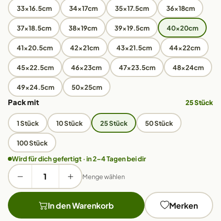
33x16.5cm
34x17cm
35x17.5cm
36x18cm
37x18.5cm
38x19cm
39x19.5cm
40x20cm
41x20.5cm
42x21cm
43x21.5cm
44x22cm
45x22.5cm
46x23cm
47x23.5cm
48x24cm
49x24.5cm
50x25cm
Pack mit
25 Stück
1 Stück
10 Stück
25 Stück
50 Stück
100 Stück
Wird für dich gefertigt · in 2–4 Tagen bei dir
Menge wählen
In den Warenkorb
Merken