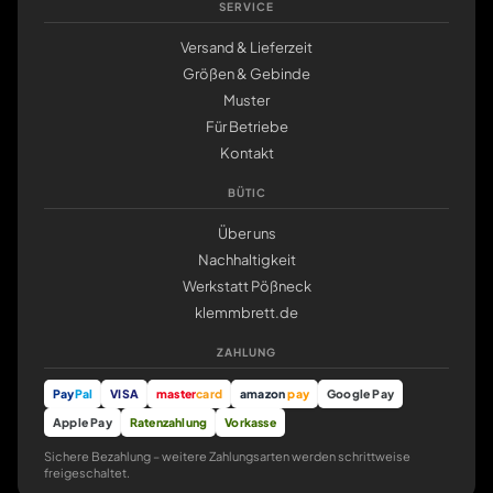
SERVICE
Versand & Lieferzeit
Größen & Gebinde
Muster
Für Betriebe
Kontakt
BÜTIC
Über uns
Nachhaltigkeit
Werkstatt Pößneck
klemmbrett.de
ZAHLUNG
Pay
Pal
VISA
master
card
amazon
pay
Google Pay
Apple Pay
Ratenzahlung
Vorkasse
Sichere Bezahlung – weitere Zahlungsarten werden schrittweise
freigeschaltet.