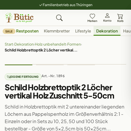
Familienbetrieb aus Thüringen
Konto
Merken
Korb
Restposten
Klemmbretter
Lifestyle
Dekoration
Hau
SALE
Start
›
Dekoration
›
Holz
›
unbehandelt
›
Formen
›
Schild Holzbrettoptik 2 Löcher vertikal...
Art.-Nr. 1896
EIGENE FERTIGUNG
Schild Holzbrettoptik 2 Löcher
vertikal Holz Zuschnitt 5-50cm
Schild in Holzbrettoptik mit 2 untereinander liegenden
Löchern aus Pappelsperrholz im Größenverhältnis 2:1 -
Einzeln oder in Sets zu 10, 25, 50 und 100 Stück
bestellbar - Größe von 5x2,5cm bis 50x25cm...