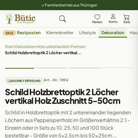
Familienbetrieb aus Thüringen
Konto
Merken
Korb
Restposten
Klemmbretter
Lifestyle
Dekoration
Hau
SALE
Start
›
Dekoration
›
Holz
›
unbehandelt
›
Formen
›
Schild Holzbrettoptik 2 Löcher vertikal...
Art.-Nr. 1896
EIGENE FERTIGUNG
Schild Holzbrettoptik 2 Löcher
vertikal Holz Zuschnitt 5-50cm
Schild in Holzbrettoptik mit 2 untereinander liegenden
Löchern aus Pappelsperrholz im Größenverhältnis 2:1 -
Einzeln oder in Sets zu 10, 25, 50 und 100 Stück
bestellbar - Größe von 5x2,5cm bis 50x25cm...