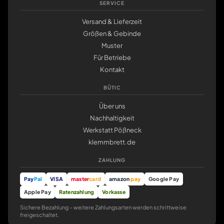
SERVICE
Versand & Lieferzeit
Größen & Gebinde
Muster
Für Betriebe
Kontakt
BÜTIC
Über uns
Nachhaltigkeit
Werkstatt Pößneck
klemmbrett.de
ZAHLUNG
Pay
Pal
VISA
master
card
amazon
pay
Google Pay
Apple Pay
Ratenzahlung
Vorkasse
Sichere Bezahlung – weitere Zahlungsarten werden schrittweise
freigeschaltet.