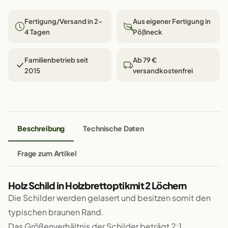
Fertigung/Versand in 2–
Aus eigener Fertigung in
4 Tagen
Pößneck
Familienbetrieb seit
Ab 79 €
2015
versandkostenfrei
Beschreibung
Technische Daten
Frage zum Artikel
Holz Schild in Holzbrettoptikmit 2 Löchern
Die Schilder werden gelasert und besitzen somit den
typischen braunen Rand.
Das Größenverhältnis der Schilder beträgt 2:1