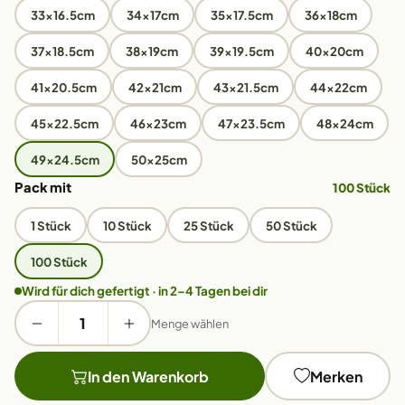
33x16.5cm
34x17cm
35x17.5cm
36x18cm
37x18.5cm
38x19cm
39x19.5cm
40x20cm
41x20.5cm
42x21cm
43x21.5cm
44x22cm
45x22.5cm
46x23cm
47x23.5cm
48x24cm
49x24.5cm
50x25cm
Pack mit
100 Stück
1 Stück
10 Stück
25 Stück
50 Stück
100 Stück
Wird für dich gefertigt · in 2–4 Tagen bei dir
Menge wählen
In den Warenkorb
Merken