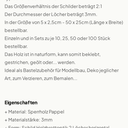
Das Größenverhältnis der Schilder beträgt 2:1
Der Durchmesser der Löcher beträgt 3mm.
In der Größe von 5 x 2,5cm - 50 x 25cm (Länge x Breite)
bestellbar.
Einzeln und in Sets zu je 10, 25, 50 oder 100 Stück
bestellbar.
Das Holz ist in naturform, kann somit beklebt,
gestrichen, geölt oder... werden.
Ideal als Bastelzubehör für Modellbau, Deko jeglicher
Art, zum Verzieren, zum Bemalen...
Eigenschaften
+ Material: Sperrholz Pappel
+ Materialstärke: 3mm
+ Form: Schild Holzbrettoptik 2 Löcher horizontal