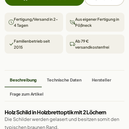
Fertigung/Versand in 2–
Aus eigener Fertigung in
4 Tagen
Pößneck
Familienbetrieb seit
Ab 79 €
2015
versandkostenfrei
Beschreibung
Technische Daten
Hersteller
Frage zum Artikel
Holz Schild in Holzbrettoptik mit 2 Löchern
Die Schilder werden gelasert und besitzen somit den
typischen braunen Rand.