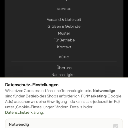
SERVICE
Versand & Lieferzeit
Größen & Gebinde
Muster
Für Betriebe
Kontakt
BÜTIC
Über uns
Nachhaltigkeit
Werkstatt Pößneck
Datenschutz-Einstellungen
klemmbrett.de
Wir setzen Cookies und ähnliche Technologien ein.
Notwendige
sind für den Betrieb des Shops erforderlich. Für
Marketing
(Google
ZAHLUNG
Ads) brauchen wir deine Einwilligung – du kannst sie jederzeit im Fuß
unter „Cookie-Einstellungen“ ändern. Details in der
Pay
Pal
VISA
master
card
amazon
pay
Google Pay
Datenschutzerklärung
.
Apple Pay
Ratenzahlung
Vorkasse
Notwendig
Sichere Bezahlung – weitere Zahlungsarten werden schrittweise