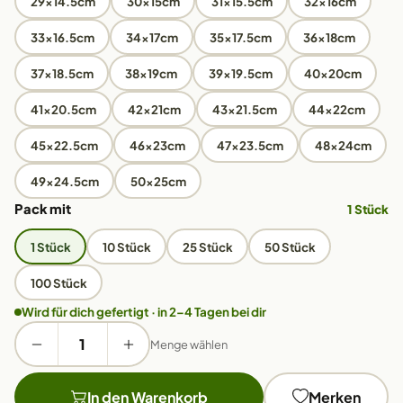
29x14.5cm
30x15cm
31x15.5cm
32x16cm
33x16.5cm
34x17cm
35x17.5cm
36x18cm
37x18.5cm
38x19cm
39x19.5cm
40x20cm
41x20.5cm
42x21cm
43x21.5cm
44x22cm
45x22.5cm
46x23cm
47x23.5cm
48x24cm
49x24.5cm
50x25cm
Pack mit
1 Stück
1 Stück
10 Stück
25 Stück
50 Stück
100 Stück
Wird für dich gefertigt · in 2–4 Tagen bei dir
Menge wählen
In den Warenkorb
Merken