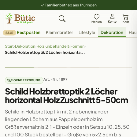
Familienbetrieb aus Thüringen
Konto
Merken
Korb
Restposten
Klemmbretter
Lifestyle
Dekoration
Hau
SALE
Start
›
Dekoration
›
Holz
›
unbehandelt
›
Formen
›
Schild Holzbrettoptik 2 Löcher horizonta...
Art.-Nr. 1897
EIGENE FERTIGUNG
Schild Holzbrettoptik 2 Löcher
horizontal Holz Zuschnitt 5-50cm
Schild in Holzbrettoptik mit 2 nebeneinander
liegenden Löchern aus Pappelsperrholz im
Größenverhältnis 2:1 - Einzeln oder in Sets zu 10, 25, 50
und 100 Stück bestellbar - Größe von 5x2,5cm bis