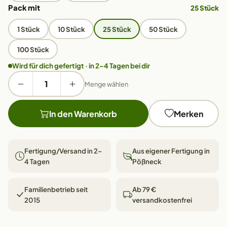
Pack mit
25 Stück
1 Stück
10 Stück
25 Stück
50 Stück
100 Stück
Wird für dich gefertigt · in 2–4 Tagen bei dir
Menge wählen
In den Warenkorb
Merken
Fertigung/Versand in 2–
Aus eigener Fertigung in
4 Tagen
Pößneck
Familienbetrieb seit
Ab 79 €
2015
versandkostenfrei