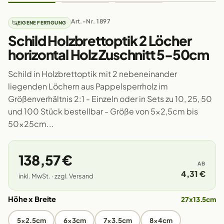
Art.-Nr. 1897
EIGENE FERTIGUNG
Schild Holzbrettoptik 2 Löcher
horizontal Holz Zuschnitt 5-50cm
Schild in Holzbrettoptik mit 2 nebeneinander
liegenden Löchern aus Pappelsperrholz im
Größenverhältnis 2:1 - Einzeln oder in Sets zu 10, 25, 50
und 100 Stück bestellbar - Größe von 5x2,5cm bis
50x25cm...
138,57 €
AB
4,31 €
inkl. MwSt. · zzgl. Versand
Höhe x Breite
27x13.5cm
5x2.5cm
6x3cm
7x3.5cm
8x4cm