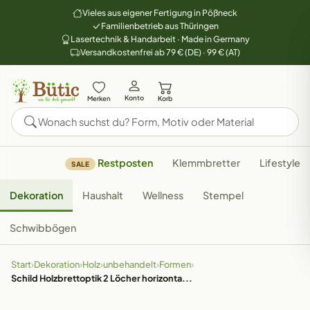
Vieles aus eigener Fertigung in Pößneck
Familienbetrieb aus Thüringen
Lasertechnik & Handarbeit · Made in Germany
Versandkostenfrei ab 79 € (DE) · 99 € (AT)
Konto
Merken
Korb
Restposten
Klemmbretter
Lifestyle
SALE
Dekoration
Haushalt
Wellness
Stempel
Schwibbögen
Start
›
Dekoration
›
Holz
›
unbehandelt
›
Formen
›
Schild Holzbrettoptik 2 Löcher horizonta...