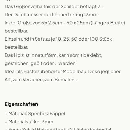
Das Größenverhältnis der Schilder beträgt 2:1
Der Durchmesser der Löcher beträgt 3mm.
In der Größe von 5 x 2,5cm - 50 x 25cm (Länge x Breite)
bestellbar.
Einzeln und in Sets zu je 10, 25, 50 oder 100 Stück
bestellbar.
Das Holz ist in naturform, kann somit beklebt,
gestrichen, geölt oder... werden.
Ideal als Bastelzubehör für Modellbau, Deko jeglicher
Art, zum Verzieren, zum Bemalen...
Eigenschaften
+ Material: Sperrholz Pappel
+ Materialstärke: 3mm
+ Form: Schild Holzbrettoptik 2 Löcher horizontal