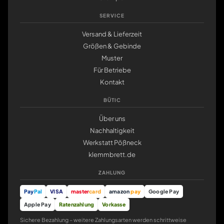
SERVICE
Versand & Lieferzeit
Größen & Gebinde
Muster
Für Betriebe
Kontakt
BÜTIC
Über uns
Nachhaltigkeit
Werkstatt Pößneck
klemmbrett.de
ZAHLUNG
Pay
Pal
VISA
master
card
amazon
pay
Google Pay
Apple Pay
Ratenzahlung
Vorkasse
Sichere Bezahlung – weitere Zahlungsarten werden schrittweise