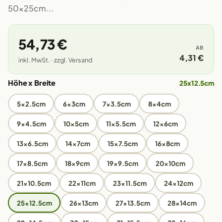
50x25cm...
54,73 €
AB
4,31 €
inkl. MwSt. · zzgl. Versand
Höhe x Breite
25x12.5cm
5x2.5cm
6x3cm
7x3.5cm
8x4cm
9x4.5cm
10x5cm
11x5.5cm
12x6cm
13x6.5cm
14x7cm
15x7.5cm
16x8cm
17x8.5cm
18x9cm
19x9.5cm
20x10cm
21x10.5cm
22x11cm
23x11.5cm
24x12cm
25x12.5cm
26x13cm
27x13.5cm
28x14cm