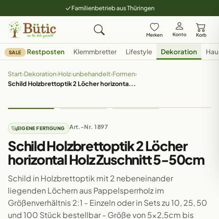
Familienbetrieb aus Thüringen
Konto
Merken
Korb
Restposten
Klemmbretter
Lifestyle
Dekoration
Hau
SALE
Start
›
Dekoration
›
Holz
›
unbehandelt
›
Formen
›
Schild Holzbrettoptik 2 Löcher horizonta...
Art.-Nr. 1897
EIGENE FERTIGUNG
Schild Holzbrettoptik 2 Löcher
horizontal Holz Zuschnitt 5-50cm
Schild in Holzbrettoptik mit 2 nebeneinander
liegenden Löchern aus Pappelsperrholz im
Größenverhältnis 2:1 - Einzeln oder in Sets zu 10, 25, 50
und 100 Stück bestellbar - Größe von 5x2,5cm bis