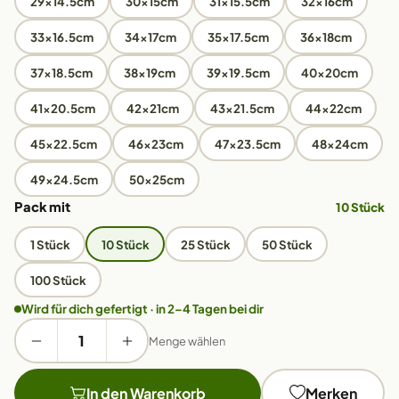
29x14.5cm
30x15cm
31x15.5cm
32x16cm
33x16.5cm
34x17cm
35x17.5cm
36x18cm
37x18.5cm
38x19cm
39x19.5cm
40x20cm
41x20.5cm
42x21cm
43x21.5cm
44x22cm
45x22.5cm
46x23cm
47x23.5cm
48x24cm
49x24.5cm
50x25cm
Pack mit
10 Stück
1 Stück
10 Stück
25 Stück
50 Stück
100 Stück
Wird für dich gefertigt · in 2–4 Tagen bei dir
Menge wählen
In den Warenkorb
Merken