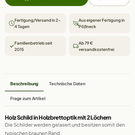
Fertigung/Versand in 2–
Aus eigener Fertigung in
4 Tagen
Pößneck
Familienbetrieb seit
Ab 79 €
2015
versandkostenfrei
Beschreibung
Technische Daten
Frage zum Artikel
Holz Schild in Holzbrettoptik mit 2 Löchern
Die Schilder werden gelasert und besitzen somit den
typischen braunen Rand.