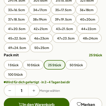
29x14.5cm
30x15cm
31x15.5cm
32x16cm
33x16.5cm
34x17cm
35x17.5cm
36x18cm
37x18.5cm
38x19cm
39x19.5cm
40x20cm
41x20.5cm
42x21cm
43x21.5cm
44x22cm
45x22.5cm
46x23cm
47x23.5cm
48x24cm
49x24.5cm
50x25cm
Pack mit
25 Stück
1 Stück
10 Stück
25 Stück
50 Stück
100 Stück
Wird für dich gefertigt · in 2–4 Tagen bei dir
Menge wählen
In den Warenkorb
Merken