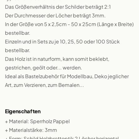
Das Größenverhältnis der Schilder beträgt 2:1
Der Durchmesser der Löcher beträgt 3mm.
In der Größe von 5 x 2,5cm - 50 x 25cm (Länge x Breite)
bestellbar.
Einzeln und in Sets zu je 10, 25, 50 oder 100 Stück
bestellbar.
Das Holz ist in naturform, kann somit beklebt,
gestrichen, geölt oder... werden.
Ideal als Bastelzubehör für Modellbau, Deko jeglicher
Art, zum Verzieren, zum Bemalen...
Eigenschaften
+ Material: Sperrholz Pappel
+ Materialstärke: 3mm
+ Form: Schild Holzbrettoptik 2 Löcher horizontal