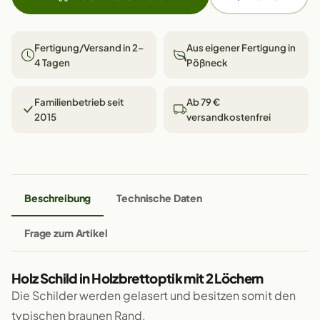
Fertigung/Versand in 2–
Aus eigener Fertigung in
4 Tagen
Pößneck
Familienbetrieb seit
Ab 79 €
2015
versandkostenfrei
Beschreibung
Technische Daten
Frage zum Artikel
Holz Schild in Holzbrettoptik mit 2 Löchern
Die Schilder werden gelasert und besitzen somit den
typischen braunen Rand.