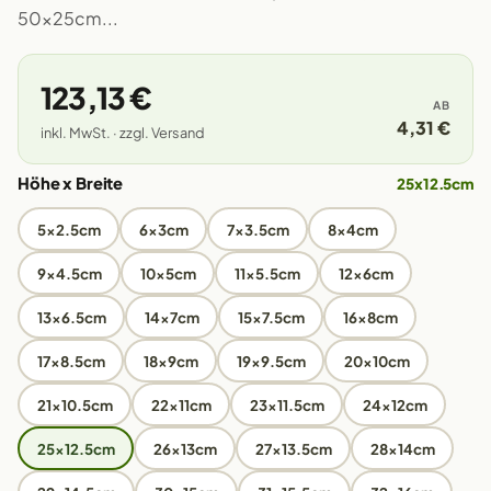
50x25cm...
123,13 €
AB
4,31 €
inkl. MwSt. · zzgl. Versand
Höhe x Breite
25x12.5cm
5x2.5cm
6x3cm
7x3.5cm
8x4cm
9x4.5cm
10x5cm
11x5.5cm
12x6cm
13x6.5cm
14x7cm
15x7.5cm
16x8cm
17x8.5cm
18x9cm
19x9.5cm
20x10cm
21x10.5cm
22x11cm
23x11.5cm
24x12cm
25x12.5cm
26x13cm
27x13.5cm
28x14cm