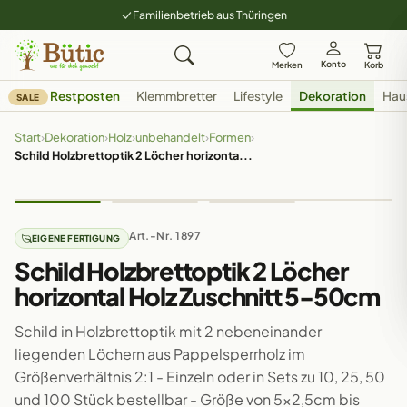
Familienbetrieb aus Thüringen
Konto
Merken
Korb
Restposten
Klemmbretter
Lifestyle
Dekoration
Hau
SALE
Start
›
Dekoration
›
Holz
›
unbehandelt
›
Formen
›
Schild Holzbrettoptik 2 Löcher horizonta...
Art.-Nr. 1897
EIGENE FERTIGUNG
Schild Holzbrettoptik 2 Löcher
horizontal Holz Zuschnitt 5-50cm
Schild in Holzbrettoptik mit 2 nebeneinander
liegenden Löchern aus Pappelsperrholz im
Größenverhältnis 2:1 - Einzeln oder in Sets zu 10, 25, 50
und 100 Stück bestellbar - Größe von 5x2,5cm bis