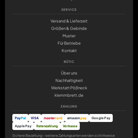
SERVICE
Versand & Lieferzeit
Größen & Gebinde
Muster
Für Betriebe
Kontakt
BÜTIC
Über uns
Nachhaltigkeit
Werkstatt Pößneck
klemmbrett.de
ZAHLUNG
Pay
Pal
VISA
master
card
amazon
pay
Google Pay
Apple Pay
Ratenzahlung
Vorkasse
Sichere Bezahlung – weitere Zahlungsarten werden schrittweise