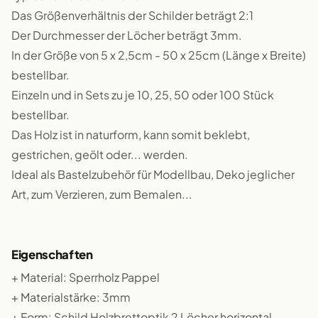
Das Größenverhältnis der Schilder beträgt 2:1
Der Durchmesser der Löcher beträgt 3mm.
In der Größe von 5 x 2,5cm - 50 x 25cm (Länge x Breite)
bestellbar.
Einzeln und in Sets zu je 10, 25, 50 oder 100 Stück
bestellbar.
Das Holz ist in naturform, kann somit beklebt,
gestrichen, geölt oder... werden.
Ideal als Bastelzubehör für Modellbau, Deko jeglicher
Art, zum Verzieren, zum Bemalen...
Eigenschaften
+ Material: Sperrholz Pappel
+ Materialstärke: 3mm
+ Form: Schild Holzbrettoptik 2 Löcher horizontal