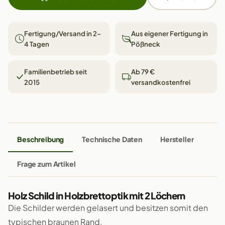
Fertigung/Versand in 2–
Aus eigener Fertigung in
4 Tagen
Pößneck
Familienbetrieb seit
Ab 79 €
2015
versandkostenfrei
Beschreibung
Technische Daten
Hersteller
Frage zum Artikel
Holz Schild in Holzbrettoptik mit 2 Löchern
Die Schilder werden gelasert und besitzen somit den
typischen braunen Rand.