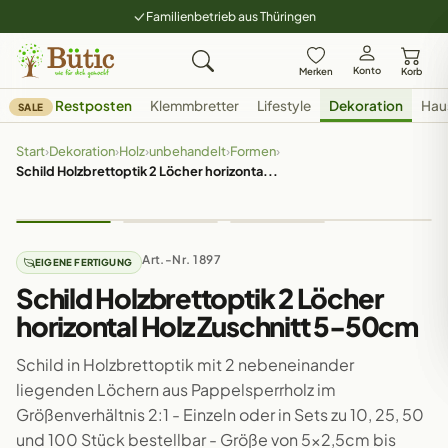
Familienbetrieb aus Thüringen
Konto
Merken
Korb
Restposten
Klemmbretter
Lifestyle
Dekoration
Hau
SALE
Start
›
Dekoration
›
Holz
›
unbehandelt
›
Formen
›
Schild Holzbrettoptik 2 Löcher horizonta...
Art.-Nr. 1897
EIGENE FERTIGUNG
Schild Holzbrettoptik 2 Löcher
horizontal Holz Zuschnitt 5-50cm
Schild in Holzbrettoptik mit 2 nebeneinander
liegenden Löchern aus Pappelsperrholz im
Größenverhältnis 2:1 - Einzeln oder in Sets zu 10, 25, 50
und 100 Stück bestellbar - Größe von 5x2,5cm bis