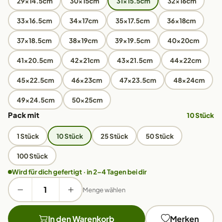
29x14.5cm
30x15cm
31x15.5cm
32x16cm
33x16.5cm
34x17cm
35x17.5cm
36x18cm
37x18.5cm
38x19cm
39x19.5cm
40x20cm
41x20.5cm
42x21cm
43x21.5cm
44x22cm
45x22.5cm
46x23cm
47x23.5cm
48x24cm
49x24.5cm
50x25cm
Pack mit
10 Stück
1 Stück
10 Stück
25 Stück
50 Stück
100 Stück
Wird für dich gefertigt · in 2–4 Tagen bei dir
Menge wählen
In den Warenkorb
Merken