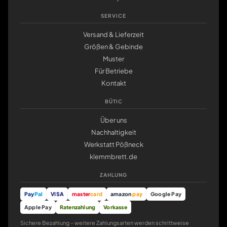
SERVICE
Versand & Lieferzeit
Größen & Gebinde
Muster
Für Betriebe
Kontakt
BÜTIC
Über uns
Nachhaltigkeit
Werkstatt Pößneck
klemmbrett.de
ZAHLUNG
Pay
Pal
VISA
master
card
amazon
pay
Google Pay
Apple Pay
Ratenzahlung
Vorkasse
Sichere Bezahlung – weitere Zahlungsarten werden schrittweise