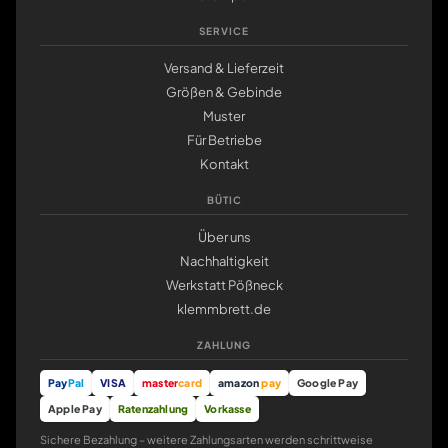
SERVICE
Versand & Lieferzeit
Größen & Gebinde
Muster
Für Betriebe
Kontakt
BÜTIC
Über uns
Nachhaltigkeit
Werkstatt Pößneck
klemmbrett.de
ZAHLUNG
Pay
Pal
VISA
master
card
amazon
pay
Google Pay
Apple Pay
Ratenzahlung
Vorkasse
Sichere Bezahlung – weitere Zahlungsarten werden schrittweise