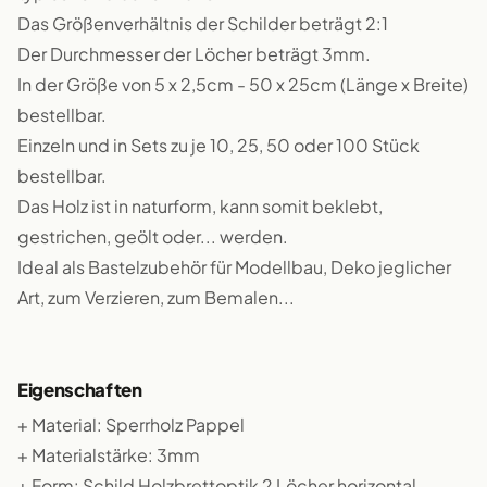
Das Größenverhältnis der Schilder beträgt 2:1
Der Durchmesser der Löcher beträgt 3mm.
In der Größe von 5 x 2,5cm - 50 x 25cm (Länge x Breite)
bestellbar.
Einzeln und in Sets zu je 10, 25, 50 oder 100 Stück
bestellbar.
Das Holz ist in naturform, kann somit beklebt,
gestrichen, geölt oder... werden.
Ideal als Bastelzubehör für Modellbau, Deko jeglicher
Art, zum Verzieren, zum Bemalen...
Eigenschaften
+ Material: Sperrholz Pappel
+ Materialstärke: 3mm
+ Form: Schild Holzbrettoptik 2 Löcher horizontal