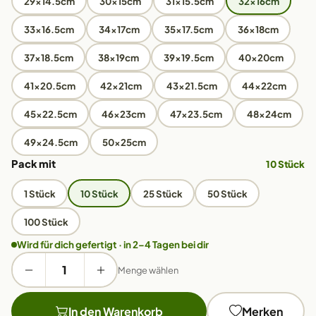
29x14.5cm
30x15cm
31x15.5cm
32x16cm
33x16.5cm
34x17cm
35x17.5cm
36x18cm
37x18.5cm
38x19cm
39x19.5cm
40x20cm
41x20.5cm
42x21cm
43x21.5cm
44x22cm
45x22.5cm
46x23cm
47x23.5cm
48x24cm
49x24.5cm
50x25cm
Pack mit
10 Stück
1 Stück
10 Stück
25 Stück
50 Stück
100 Stück
Wird für dich gefertigt · in 2–4 Tagen bei dir
Menge wählen
In den Warenkorb
Merken