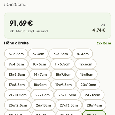
50x25cm...
91,69 €
AB
4,74 €
inkl. MwSt. · zzgl. Versand
Höhe x Breite
32x16cm
5x2.5cm
6x3cm
7x3.5cm
8x4cm
9x4.5cm
10x5cm
11x5.5cm
12x6cm
13x6.5cm
14x7cm
15x7.5cm
16x8cm
17x8.5cm
18x9cm
19x9.5cm
20x10cm
21x10.5cm
22x11cm
23x11.5cm
24x12cm
25x12.5cm
26x13cm
27x13.5cm
28x14cm