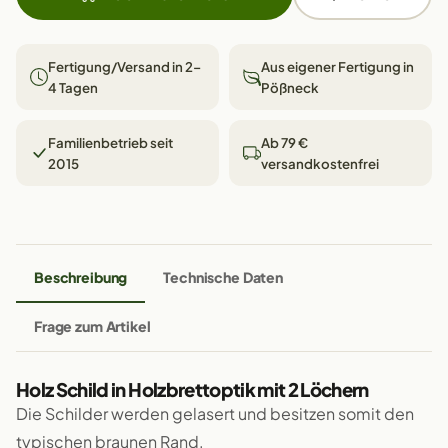
Fertigung/Versand in 2–
Aus eigener Fertigung in
4 Tagen
Pößneck
Familienbetrieb seit
Ab 79 €
2015
versandkostenfrei
Beschreibung
Technische Daten
Frage zum Artikel
Holz Schild in Holzbrettoptik mit 2 Löchern
Die Schilder werden gelasert und besitzen somit den
typischen braunen Rand.