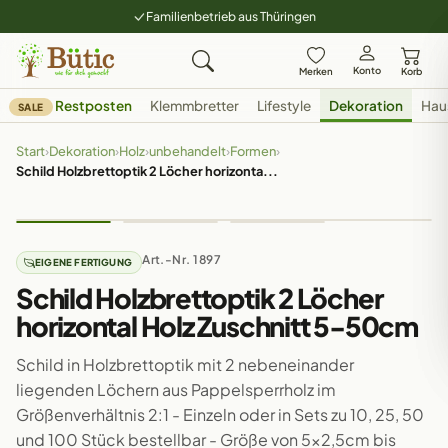
Familienbetrieb aus Thüringen
Konto
Merken
Korb
Restposten
Klemmbretter
Lifestyle
Dekoration
Hau
SALE
Start
›
Dekoration
›
Holz
›
unbehandelt
›
Formen
›
Schild Holzbrettoptik 2 Löcher horizonta...
Art.-Nr. 1897
EIGENE FERTIGUNG
Schild Holzbrettoptik 2 Löcher
horizontal Holz Zuschnitt 5-50cm
Schild in Holzbrettoptik mit 2 nebeneinander
liegenden Löchern aus Pappelsperrholz im
Größenverhältnis 2:1 - Einzeln oder in Sets zu 10, 25, 50
und 100 Stück bestellbar - Größe von 5x2,5cm bis