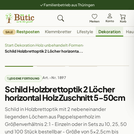
Familienbetrieb aus Thüringen
Konto
Merken
Korb
Restposten
Klemmbretter
Lifestyle
Dekoration
Hau
SALE
Start
›
Dekoration
›
Holz
›
unbehandelt
›
Formen
›
Schild Holzbrettoptik 2 Löcher horizonta...
Art.-Nr. 1897
EIGENE FERTIGUNG
Schild Holzbrettoptik 2 Löcher
horizontal Holz Zuschnitt 5-50cm
Schild in Holzbrettoptik mit 2 nebeneinander
liegenden Löchern aus Pappelsperrholz im
Größenverhältnis 2:1 - Einzeln oder in Sets zu 10, 25, 50
und 100 Stück bestellbar - Größe von 5x2,5cm bis