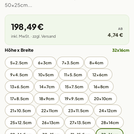
50x25cm...
198,49 €
AB
4,74 €
inkl. MwSt. · zzgl. Versand
Höhe x Breite
32x16cm
5x2.5cm
6x3cm
7x3.5cm
8x4cm
9x4.5cm
10x5cm
11x5.5cm
12x6cm
13x6.5cm
14x7cm
15x7.5cm
16x8cm
17x8.5cm
18x9cm
19x9.5cm
20x10cm
21x10.5cm
22x11cm
23x11.5cm
24x12cm
25x12.5cm
26x13cm
27x13.5cm
28x14cm