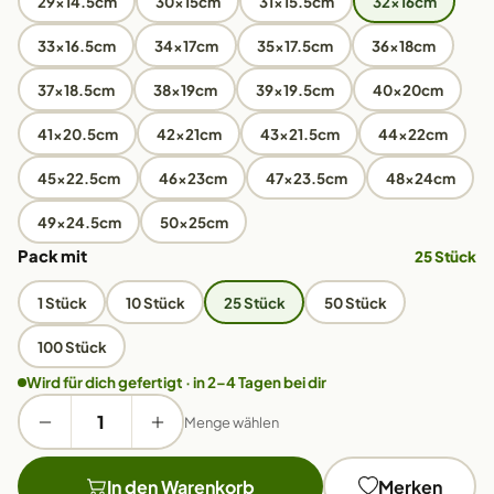
29x14.5cm
30x15cm
31x15.5cm
32x16cm
33x16.5cm
34x17cm
35x17.5cm
36x18cm
37x18.5cm
38x19cm
39x19.5cm
40x20cm
41x20.5cm
42x21cm
43x21.5cm
44x22cm
45x22.5cm
46x23cm
47x23.5cm
48x24cm
49x24.5cm
50x25cm
Pack mit
25 Stück
1 Stück
10 Stück
25 Stück
50 Stück
100 Stück
Wird für dich gefertigt · in 2–4 Tagen bei dir
Menge wählen
In den Warenkorb
Merken