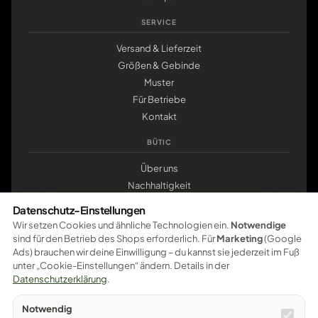
SERVICE
Versand & Lieferzeit
Größen & Gebinde
Muster
Für Betriebe
Kontakt
BÜTIC
Über uns
Nachhaltigkeit
Werkstatt Pößneck
Datenschutz-Einstellungen
klemmbrett.de
Wir setzen Cookies und ähnliche Technologien ein.
Notwendige
sind für den Betrieb des Shops erforderlich. Für
Marketing
(Google
ZAHLUNG
Ads) brauchen wir deine Einwilligung – du kannst sie jederzeit im Fuß
unter „Cookie-Einstellungen“ ändern. Details in der
Pay
Pal
VISA
master
card
amazon
pay
Google Pay
Datenschutzerklärung
.
Apple Pay
Ratenzahlung
Vorkasse
Notwendig
Sichere Bezahlung – weitere Zahlungsarten werden schrittweise