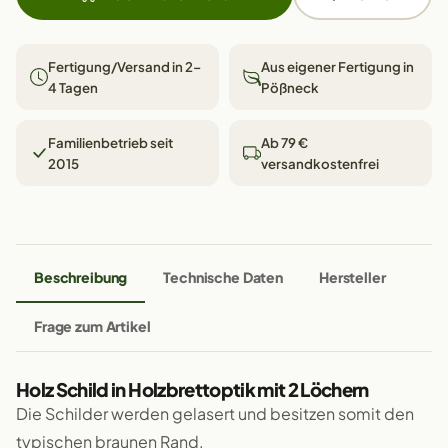
Fertigung/Versand in 2–
Aus eigener Fertigung in
4 Tagen
Pößneck
Familienbetrieb seit
Ab 79 €
2015
versandkostenfrei
Beschreibung
Technische Daten
Hersteller
Frage zum Artikel
Holz Schild in Holzbrettoptik mit 2 Löchern
Die Schilder werden gelasert und besitzen somit den
typischen braunen Rand.