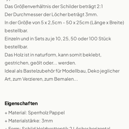
Das Größenverhältnis der Schilder beträgt 2:1
Der Durchmesser der Löcher beträgt 3mm.
In der Größe von 5 x 2,5cm - 50 x 25cm (Länge x Breite)
bestellbar.
Einzeln und in Sets zu je 10, 25, 50 oder 100 Stück
bestellbar.
Das Holz ist in naturform, kann somit beklebt,
gestrichen, geölt oder... werden.
Ideal als Bastelzubehör für Modellbau, Deko jeglicher
Art, zum Verzieren, zum Bemalen...
Eigenschaften
+ Material: Sperrholz Pappel
+ Materialstärke: 3mm
+ Form: Schild Holzbrettoptik 2 Löcher horizontal