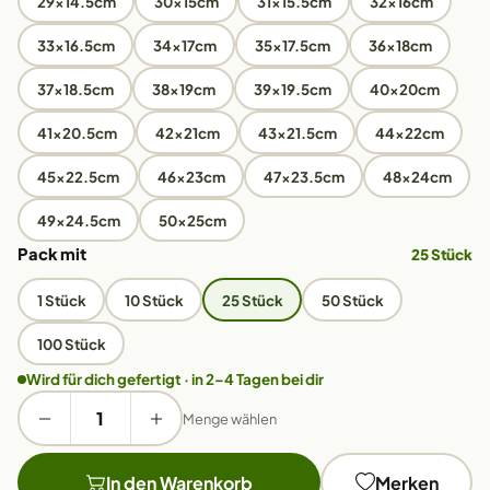
29x14.5cm
30x15cm
31x15.5cm
32x16cm
33x16.5cm
34x17cm
35x17.5cm
36x18cm
37x18.5cm
38x19cm
39x19.5cm
40x20cm
41x20.5cm
42x21cm
43x21.5cm
44x22cm
45x22.5cm
46x23cm
47x23.5cm
48x24cm
49x24.5cm
50x25cm
Pack mit
25 Stück
1 Stück
10 Stück
25 Stück
50 Stück
100 Stück
Wird für dich gefertigt · in 2–4 Tagen bei dir
Menge wählen
In den Warenkorb
Merken