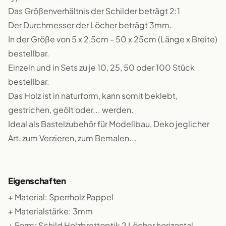
Das Größenverhältnis der Schilder beträgt 2:1
Der Durchmesser der Löcher beträgt 3mm.
In der Größe von 5 x 2,5cm - 50 x 25cm (Länge x Breite)
bestellbar.
Einzeln und in Sets zu je 10, 25, 50 oder 100 Stück
bestellbar.
Das Holz ist in naturform, kann somit beklebt,
gestrichen, geölt oder... werden.
Ideal als Bastelzubehör für Modellbau, Deko jeglicher
Art, zum Verzieren, zum Bemalen...
Eigenschaften
+ Material: Sperrholz Pappel
+ Materialstärke: 3mm
+ Form: Schild Holzbrettoptik 2 Löcher horizontal