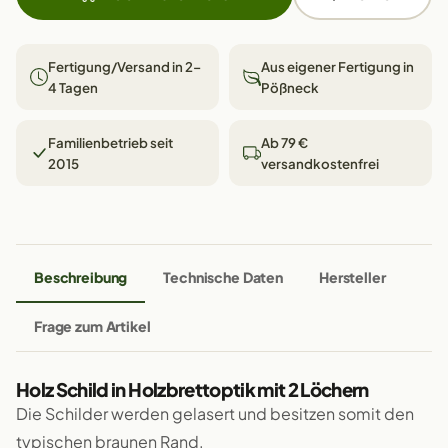
Fertigung/Versand in 2–
Aus eigener Fertigung in
4 Tagen
Pößneck
Familienbetrieb seit
Ab 79 €
2015
versandkostenfrei
Beschreibung
Technische Daten
Hersteller
Frage zum Artikel
Holz Schild in Holzbrettoptik mit 2 Löchern
Die Schilder werden gelasert und besitzen somit den
typischen braunen Rand.