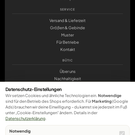
SERVICE
Versand & Lieferzeit
Größen & Gebinde
Muster
Für Betriebe
Kontakt
BÜTIC
Über uns
Nachhaltigkeit
Werkstatt Pößneck
Datenschutz-Einstellungen
klemmbrett.de
Wir setzen Cookies und ähnliche Technologien ein.
Notwendige
sind für den Betrieb des Shops erforderlich. Für
Marketing
(Google
ZAHLUNG
Ads) brauchen wir deine Einwilligung – du kannst sie jederzeit im Fuß
unter „Cookie-Einstellungen“ ändern. Details in der
Pay
Pal
VISA
master
card
amazon
pay
Google Pay
Datenschutzerklärung
.
Apple Pay
Ratenzahlung
Vorkasse
Notwendig
Sichere Bezahlung – weitere Zahlungsarten werden schrittweise