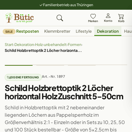
Familienbetrieb aus Thüringen
Konto
Merken
Korb
Restposten
Klemmbretter
Lifestyle
Dekoration
Hau
SALE
Start
›
Dekoration
›
Holz
›
unbehandelt
›
Formen
›
Schild Holzbrettoptik 2 Löcher horizonta...
Art.-Nr. 1897
EIGENE FERTIGUNG
Schild Holzbrettoptik 2 Löcher
horizontal Holz Zuschnitt 5-50cm
Schild in Holzbrettoptik mit 2 nebeneinander
liegenden Löchern aus Pappelsperrholz im
Größenverhältnis 2:1 - Einzeln oder in Sets zu 10, 25, 50
und 100 Stück bestellbar - Größe von 5x2,5cm bis