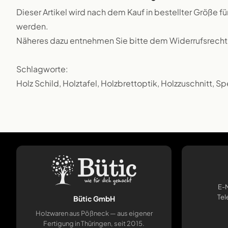
Dieser Artikel wird nach dem Kauf in bestellter Größe f
werden.
Näheres dazu entnehmen Sie bitte dem Widerrufsrecht
Schlagworte:
Holz Schild, Holztafel, Holzbrettoptik, Holzzuschnitt, Sp
E-M
Tel
Bütic GmbH
Holzwaren aus Pößneck — aus eigener
Fertigung in Thüringen, seit 2015.