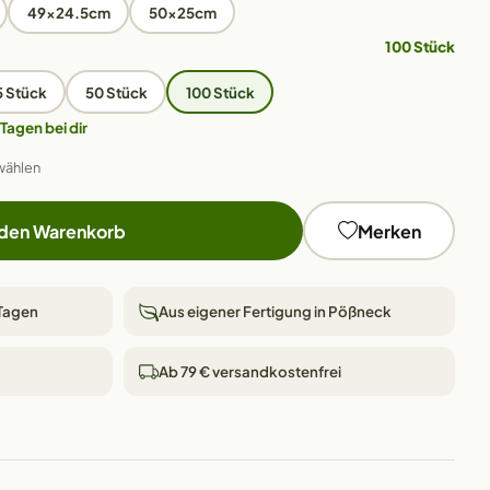
49x24.5cm
50x25cm
100 Stück
5 Stück
50 Stück
100 Stück
 Tagen bei dir
wählen
 den Warenkorb
Merken
 Tagen
Aus eigener Fertigung in Pößneck
Ab 79 € versandkostenfrei