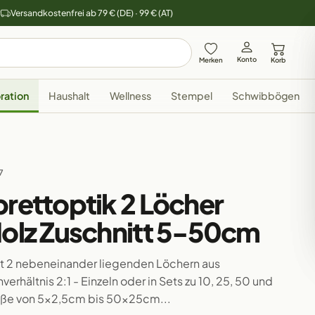
y
Versandkostenfrei ab 79 € (DE) · 99 € (AT)
Konto
Merken
Korb
ration
Haushalt
Wellness
Stempel
Schwibbögen
7
brettoptik 2 Löcher
Holz Zuschnitt 5-50cm
mit 2 nebeneinander liegenden Löchern aus
rhältnis 2:1 - Einzeln oder in Sets zu 10, 25, 50 und
röße von 5x2,5cm bis 50x25cm...