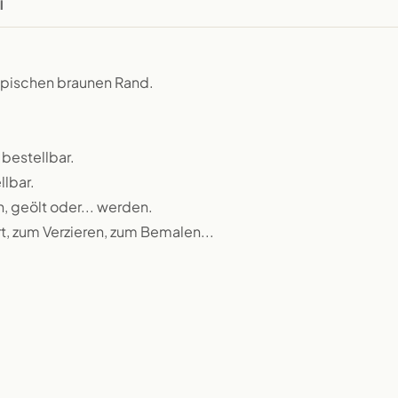
l
typischen braunen Rand.
 bestellbar.
llbar.
n, geölt oder... werden.
rt, zum Verzieren, zum Bemalen...