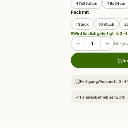
47x23.5cm
48x24cm
Pack mit
1 Stück
10 Stück
2
Wird für dich gefertigt · in 2–4
Menge 
In
Fertigung/Versand in 2–4
Familienbetrieb seit 2015