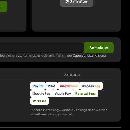
X / Twitter
n
Anmelden
ewsletters zu, Abmeldung jederzeit. Mehr in der
Datenschutzerklärung
.
ZAHLUNG
Pay
Pal
VISA
master
card
amazon
pay
Google Pay
Apple Pay
Ratenzahlung
Vorkasse
Sichere Bezahlung – weitere Zahlungsarten werden
schrittweise freigeschaltet.