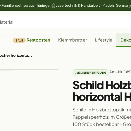
Familienbetrieb aus Thüringen
Lasertechnik & Handarbeit · Made in German
Restposten
Klemmbretter
Lifestyle
Deko
SALE
Löcher horizonta...
Art.-Nr. 189
EIGENE FERTIGUNG
Schild Holz
horizontal 
Schild in Holzbrettoptik 
Pappelsperrholz im Größenve
100 Stück bestellbar - G