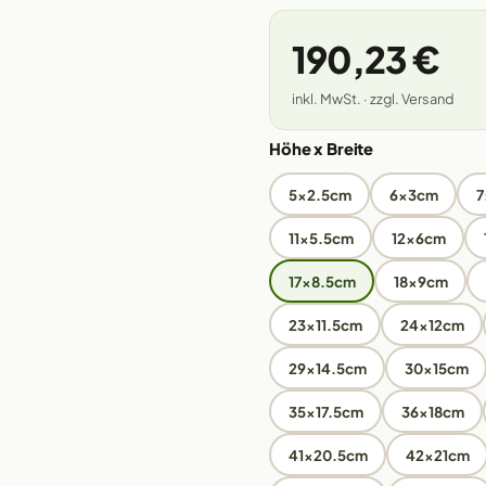
190,23 €
inkl. MwSt. · zzgl. Versand
Höhe x Breite
5x2.5cm
6x3cm
7
11x5.5cm
12x6cm
17x8.5cm
18x9cm
23x11.5cm
24x12cm
29x14.5cm
30x15cm
35x17.5cm
36x18cm
41x20.5cm
42x21cm