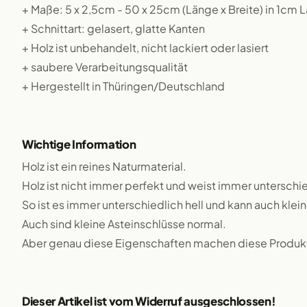
+ Maße: 5 x 2,5cm - 50 x 25cm (Länge x Breite) in 1cm
+ Schnittart: gelasert, glatte Kanten
+ Holz ist unbehandelt, nicht lackiert oder lasiert
+ saubere Verarbeitungsqualität
+ Hergestellt in Thüringen/Deutschland
Wichtige Information
Holz ist ein reines Naturmaterial.
Holz ist nicht immer perfekt und weist immer unterschie
So ist es immer unterschiedlich hell und kann auch klei
Auch sind kleine Asteinschlüsse normal.
Aber genau diese Eigenschaften machen diese Produkte
Dieser Artikel ist vom Widerruf ausgeschlossen!