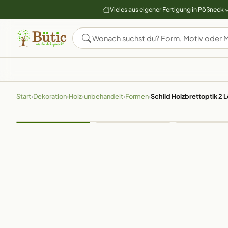
Vieles aus eigener Fertigung in Pößneck
Start
›
Dekoration
›
Holz
›
unbehandelt
›
Formen
›
Schild Holzbrettoptik 2 