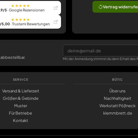
★★★★★
Vertrag widerrufe
,9/5
· Google Rezensionen
★★★★★
/5,00
· Trustami Bewertungen
 abbestellbar.
Mit der Anmeldung stimmst du dem Erhalt des N
SERVICE
BÜTIC
Versand & Lieferzeit
Über uns
Größen & Gebinde
Nachhaltigkeit
Muster
Werkstatt Pößneck
Für Betriebe
klemmbrett.de
Kontakt