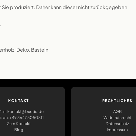
ür Sie produziert. Daher kann dieser nicht zurückgegeben
.
errholz, Deko, Basteln
KONTAKT
RECHTLICHES
ail: kontakt@buetic.de
AGB
efon: +49 3647 5050811
Widerrufsrecht
Zum Kontakt
Datenschutz
Blog
Impressum