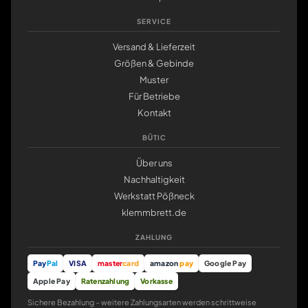
SERVICE
Versand & Lieferzeit
Größen & Gebinde
Muster
Für Betriebe
Kontakt
BÜTIC
Über uns
Nachhaltigkeit
Werkstatt Pößneck
klemmbrett.de
ZAHLUNG
Pay
Pal
VISA
master
card
amazon
pay
Google Pay
Apple Pay
Ratenzahlung
Vorkasse
Sichere Bezahlung – weitere Zahlungsarten werden schrittweise