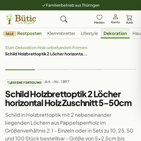
Familienbetrieb aus Thüringen
Konto
Merken
Korb
Restposten
Klemmbretter
Lifestyle
Dekoration
Hau
SALE
Start
›
Dekoration
›
Holz
›
unbehandelt
›
Formen
›
Schild Holzbrettoptik 2 Löcher horizonta...
Art.-Nr. 1897
EIGENE FERTIGUNG
Schild Holzbrettoptik 2 Löcher
horizontal Holz Zuschnitt 5-50cm
Schild in Holzbrettoptik mit 2 nebeneinander
liegenden Löchern aus Pappelsperrholz im
Größenverhältnis 2:1 - Einzeln oder in Sets zu 10, 25, 50
und 100 Stück bestellbar - Größe von 5x2,5cm bis