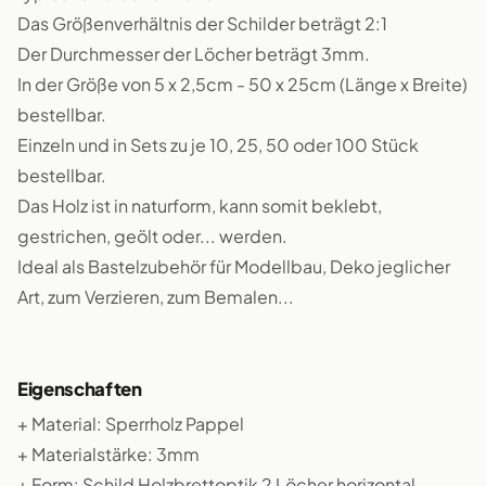
Das Größenverhältnis der Schilder beträgt 2:1
Der Durchmesser der Löcher beträgt 3mm.
In der Größe von 5 x 2,5cm - 50 x 25cm (Länge x Breite)
bestellbar.
Einzeln und in Sets zu je 10, 25, 50 oder 100 Stück
bestellbar.
Das Holz ist in naturform, kann somit beklebt,
gestrichen, geölt oder... werden.
Ideal als Bastelzubehör für Modellbau, Deko jeglicher
Art, zum Verzieren, zum Bemalen...
Eigenschaften
+ Material: Sperrholz Pappel
+ Materialstärke: 3mm
+ Form: Schild Holzbrettoptik 2 Löcher horizontal