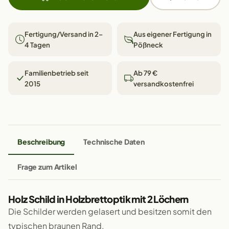
Fertigung/Versand in 2–
Aus eigener Fertigung in
4 Tagen
Pößneck
Familienbetrieb seit
Ab 79 €
2015
versandkostenfrei
Beschreibung
Technische Daten
Frage zum Artikel
Holz Schild in Holzbrettoptik mit 2 Löchern
Die Schilder werden gelasert und besitzen somit den
typischen braunen Rand.