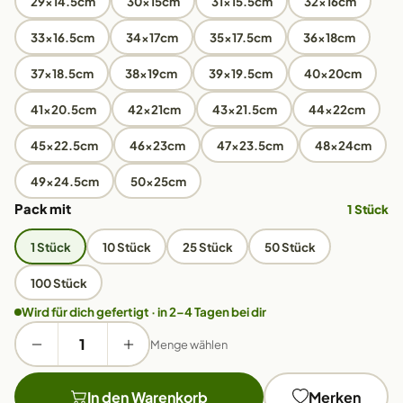
29x14.5cm
30x15cm
31x15.5cm
32x16cm
33x16.5cm
34x17cm
35x17.5cm
36x18cm
37x18.5cm
38x19cm
39x19.5cm
40x20cm
41x20.5cm
42x21cm
43x21.5cm
44x22cm
45x22.5cm
46x23cm
47x23.5cm
48x24cm
49x24.5cm
50x25cm
Pack mit
1 Stück
1 Stück
10 Stück
25 Stück
50 Stück
100 Stück
Wird für dich gefertigt · in 2–4 Tagen bei dir
Menge wählen
In den Warenkorb
Merken