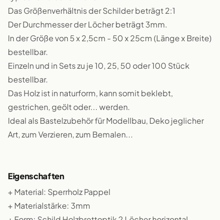
Das Größenverhältnis der Schilder beträgt 2:1
Der Durchmesser der Löcher beträgt 3mm.
In der Größe von 5 x 2,5cm - 50 x 25cm (Länge x Breite)
bestellbar.
Einzeln und in Sets zu je 10, 25, 50 oder 100 Stück
bestellbar.
Das Holz ist in naturform, kann somit beklebt,
gestrichen, geölt oder... werden.
Ideal als Bastelzubehör für Modellbau, Deko jeglicher
Art, zum Verzieren, zum Bemalen...
Eigenschaften
+ Material: Sperrholz Pappel
+ Materialstärke: 3mm
+ Form: Schild Holzbrettoptik 2 Löcher horizontal