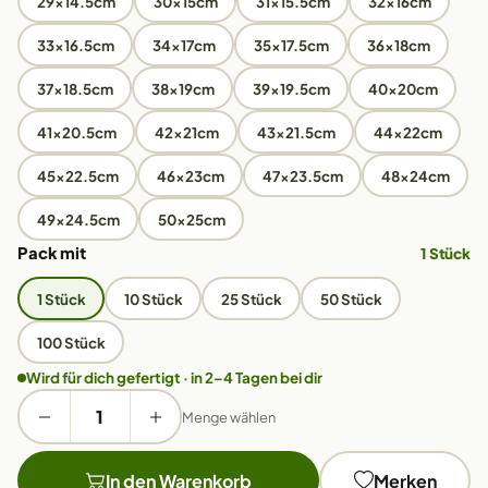
29x14.5cm
30x15cm
31x15.5cm
32x16cm
33x16.5cm
34x17cm
35x17.5cm
36x18cm
37x18.5cm
38x19cm
39x19.5cm
40x20cm
41x20.5cm
42x21cm
43x21.5cm
44x22cm
45x22.5cm
46x23cm
47x23.5cm
48x24cm
49x24.5cm
50x25cm
Pack mit
1 Stück
1 Stück
10 Stück
25 Stück
50 Stück
100 Stück
Wird für dich gefertigt · in 2–4 Tagen bei dir
Menge wählen
In den Warenkorb
Merken