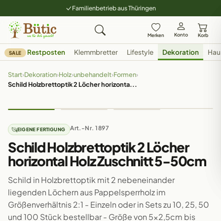
Familienbetrieb aus Thüringen
Konto
Merken
Korb
Restposten
Klemmbretter
Lifestyle
Dekoration
Hau
SALE
Start
›
Dekoration
›
Holz
›
unbehandelt
›
Formen
›
Schild Holzbrettoptik 2 Löcher horizonta...
Art.-Nr. 1897
EIGENE FERTIGUNG
Schild Holzbrettoptik 2 Löcher
horizontal Holz Zuschnitt 5-50cm
Schild in Holzbrettoptik mit 2 nebeneinander
liegenden Löchern aus Pappelsperrholz im
Größenverhältnis 2:1 - Einzeln oder in Sets zu 10, 25, 50
und 100 Stück bestellbar - Größe von 5x2,5cm bis