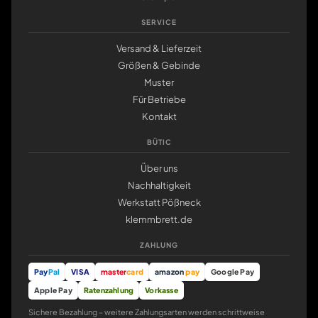
SERVICE
Versand & Lieferzeit
Größen & Gebinde
Muster
Für Betriebe
Kontakt
BÜTIC
Über uns
Nachhaltigkeit
Werkstatt Pößneck
klemmbrett.de
ZAHLUNG
Pay
Pal
VISA
master
card
amazon
pay
Google Pay
Apple Pay
Ratenzahlung
Vorkasse
Sichere Bezahlung – weitere Zahlungsarten werden schrittweise