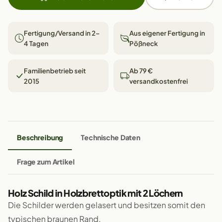
Fertigung/Versand in 2–
Aus eigener Fertigung in
4 Tagen
Pößneck
Familienbetrieb seit
Ab 79 €
2015
versandkostenfrei
Beschreibung
Technische Daten
Frage zum Artikel
Holz Schild in Holzbrettoptik mit 2 Löchern
Die Schilder werden gelasert und besitzen somit den
typischen braunen Rand.