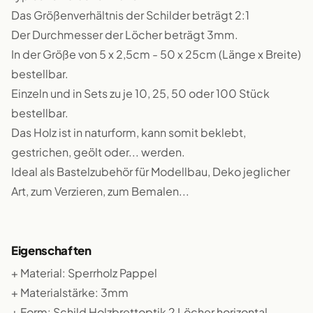
Das Größenverhältnis der Schilder beträgt 2:1
Der Durchmesser der Löcher beträgt 3mm.
In der Größe von 5 x 2,5cm - 50 x 25cm (Länge x Breite)
bestellbar.
Einzeln und in Sets zu je 10, 25, 50 oder 100 Stück
bestellbar.
Das Holz ist in naturform, kann somit beklebt,
gestrichen, geölt oder... werden.
Ideal als Bastelzubehör für Modellbau, Deko jeglicher
Art, zum Verzieren, zum Bemalen...
Eigenschaften
+ Material: Sperrholz Pappel
+ Materialstärke: 3mm
+ Form: Schild Holzbrettoptik 2 Löcher horizontal