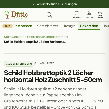
Familienbetrieb aus Thüringen
Konto
Merken
Korb
Restposten
Klemmbretter
Lifestyle
Dekoration
Hau
SALE
Start
›
Dekoration
›
Holz
›
unbehandelt
›
Formen
›
Schild Holzbrettoptik 2 Löcher horizonta...
Art.-Nr. 1897
EIGENE FERTIGUNG
Schild Holzbrettoptik 2 Löcher
horizontal Holz Zuschnitt 5-50cm
Schild in Holzbrettoptik mit 2 nebeneinander
liegenden Löchern aus Pappelsperrholz im
Größenverhältnis 2:1 - Einzeln oder in Sets zu 10, 25, 50
und 100 Stück bestellbar - Größe von 5x2,5cm bis