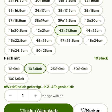
29x14.5cm
30x15cm
31x15.5cm
32x16cm
33x16.5cm
34x17cm
35x17.5cm
36x18cm
37x18.5cm
38x19cm
39x19.5cm
40x20cm
41x20.5cm
42x21cm
43x21.5cm
44x22cm
45x22.5cm
46x23cm
47x23.5cm
48x24cm
49x24.5cm
50x25cm
Pack mit
10 Stück
1 Stück
10 Stück
25 Stück
50 Stück
100 Stück
Wird für dich gefertigt · in 2–4 Tagen bei dir
Menge wählen
In den Warenkorb
Merken