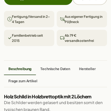
Fertigung/Versand in 2–
Aus eigener Fertigung in
4 Tagen
Pößneck
Familienbetrieb seit
Ab 79 €
2015
versandkostenfrei
Beschreibung
Technische Daten
Hersteller
Frage zum Artikel
Holz Schild in Holzbrettoptik mit 2 Löchern
Die Schilder werden gelasert und besitzen somit den
typischen braunen Rand.