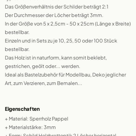
Das Größenverhältnis der Schilder beträgt 2:1
Der Durchmesser der Löcher beträgt 3mm.
In der Größe von 5 x 2,5cm - 50 x 25cm (Länge x Breite)
bestellbar.
Einzeln und in Sets zu je 10, 25, 50 oder 100 Stück
bestellbar.
Das Holz ist in naturform, kann somit beklebt,
gestrichen, geölt oder... werden.
Ideal als Bastelzubehör für Modellbau, Deko jeglicher
Art, zum Verzieren, zum Bemalen...
Eigenschaften
+ Material: Sperrholz Pappel
+ Materialstärke: 3mm
+ Form: Schild Holzbrettoptik 2 Löcher horizontal