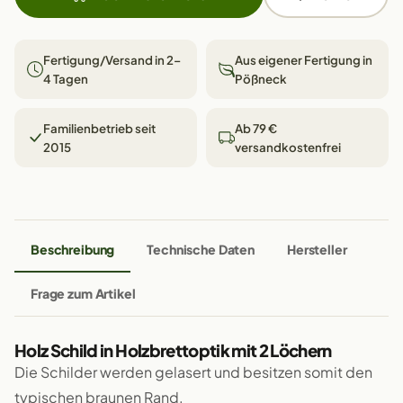
Fertigung/Versand in 2–
Aus eigener Fertigung in
4 Tagen
Pößneck
Familienbetrieb seit
Ab 79 €
2015
versandkostenfrei
Beschreibung
Technische Daten
Hersteller
Frage zum Artikel
Holz Schild in Holzbrettoptik mit 2 Löchern
Die Schilder werden gelasert und besitzen somit den
typischen braunen Rand.