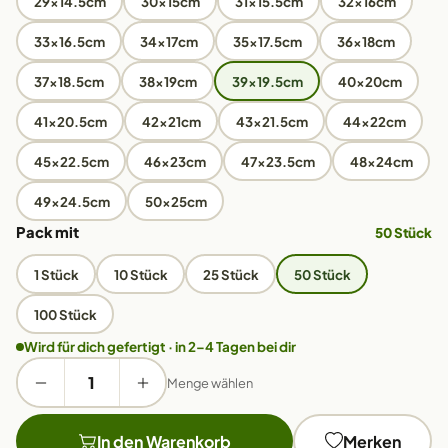
29x14.5cm
30x15cm
31x15.5cm
32x16cm
33x16.5cm
34x17cm
35x17.5cm
36x18cm
37x18.5cm
38x19cm
39x19.5cm
40x20cm
41x20.5cm
42x21cm
43x21.5cm
44x22cm
45x22.5cm
46x23cm
47x23.5cm
48x24cm
49x24.5cm
50x25cm
Pack mit
50 Stück
1 Stück
10 Stück
25 Stück
50 Stück
100 Stück
Wird für dich gefertigt · in 2–4 Tagen bei dir
Menge wählen
In den Warenkorb
Merken