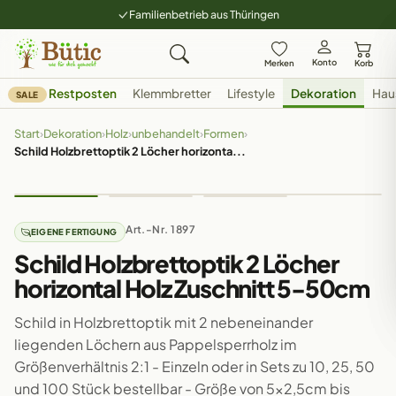
Familienbetrieb aus Thüringen
Konto
Merken
Korb
Restposten
Klemmbretter
Lifestyle
Dekoration
Hau
SALE
Start
›
Dekoration
›
Holz
›
unbehandelt
›
Formen
›
Schild Holzbrettoptik 2 Löcher horizonta...
Art.-Nr. 1897
EIGENE FERTIGUNG
Schild Holzbrettoptik 2 Löcher
horizontal Holz Zuschnitt 5-50cm
Schild in Holzbrettoptik mit 2 nebeneinander
liegenden Löchern aus Pappelsperrholz im
Größenverhältnis 2:1 - Einzeln oder in Sets zu 10, 25, 50
und 100 Stück bestellbar - Größe von 5x2,5cm bis