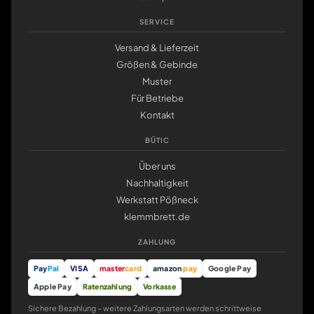
SERVICE
Versand & Lieferzeit
Größen & Gebinde
Muster
Für Betriebe
Kontakt
BÜTIC
Über uns
Nachhaltigkeit
Werkstatt Pößneck
klemmbrett.de
ZAHLUNG
Pay
Pal
VISA
master
card
amazon
pay
Google Pay
Apple Pay
Ratenzahlung
Vorkasse
Sichere Bezahlung – weitere Zahlungsarten werden schrittweise