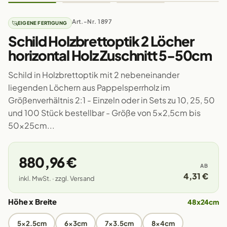
Art.-Nr. 1897
EIGENE FERTIGUNG
Schild Holzbrettoptik 2 Löcher
horizontal Holz Zuschnitt 5-50cm
Schild in Holzbrettoptik mit 2 nebeneinander
liegenden Löchern aus Pappelsperrholz im
Größenverhältnis 2:1 - Einzeln oder in Sets zu 10, 25, 50
und 100 Stück bestellbar - Größe von 5x2,5cm bis
50x25cm...
880,96 €
AB
4,31 €
inkl. MwSt. · zzgl. Versand
Höhe x Breite
48x24cm
5x2.5cm
6x3cm
7x3.5cm
8x4cm