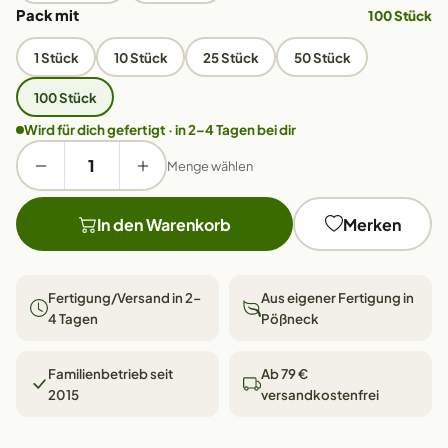
Pack mit
100 Stück
1 Stück
10 Stück
25 Stück
50 Stück
100 Stück
Wird für dich gefertigt · in 2–4 Tagen bei dir
Menge wählen
In den Warenkorb
Merken
Fertigung/Versand in 2–
Aus eigener Fertigung in
4 Tagen
Pößneck
Familienbetrieb seit
Ab 79 €
2015
versandkostenfrei