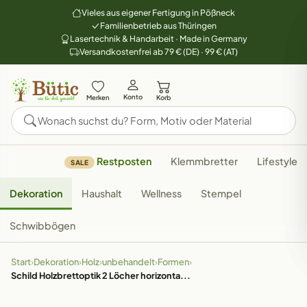
Vieles aus eigener Fertigung in Pößneck
Familienbetrieb aus Thüringen
Lasertechnik & Handarbeit · Made in Germany
Versandkostenfrei ab 79 € (DE) · 99 € (AT)
Konto
Merken
Korb
Restposten
Klemmbretter
Lifestyle
SALE
Dekoration
Haushalt
Wellness
Stempel
Schwibbögen
Start
›
Dekoration
›
Holz
›
unbehandelt
›
Formen
›
Schild Holzbrettoptik 2 Löcher horizonta...