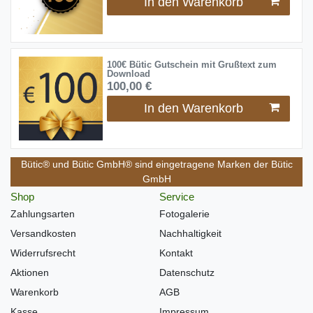
In den Warenkorb
100€ Bütic Gutschein mit Grußtext zum
Download
100,00 €
In den Warenkorb
Bütic® und Bütic GmbH® sind eingetragene Marken der Bütic
GmbH
Shop
Service
Zahlungsarten
Fotogalerie
Versandkosten
Nachhaltigkeit
Widerrufsrecht
Kontakt
Aktionen
Datenschutz
Warenkorb
AGB
Kasse
Impressum