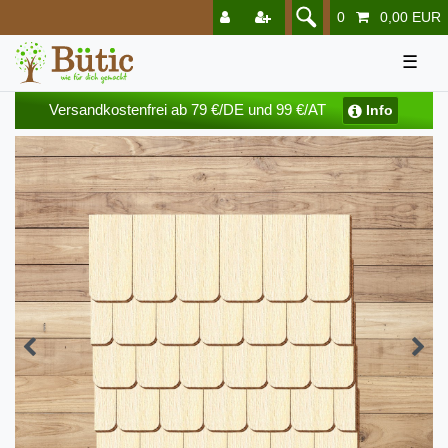
0
0,00 EUR
☰
Versandkostenfrei ab 79 €/DE und 99 €/AT
Info