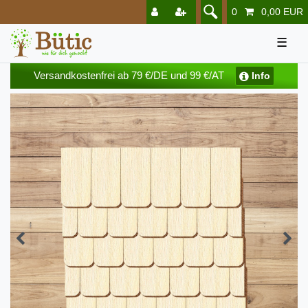
0
0,00 EUR
☰
Versandkostenfrei ab 79 €/DE und 99 €/AT
Info