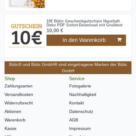
10€ Bütic Geschenkgutschein Haushalt
Deko PDF Sofort-Download mit Grußtext
10,00 €
In den Warenkorb
Bütic® und Bütic GmbH® sind eingetragene Marken der Bütic
GmbH
Shop
Service
Zahlungsarten
Fotogalerie
Versandkosten
Nachhaltigkeit
Widerrufsrecht
Kontakt
Aktionen
Datenschutz
Warenkorb
AGB
Kasse
Impressum