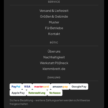
SERVICE
Versand & Lieferzeit
Größen & Gebinde
Muster
Für Betriebe
Kontakt
BÜTIC
Über uns
Nachhaltigkeit
Werkstatt Pößneck
klemmbrett.de
ZAHLUNG
Pay
Pal
VISA
master
card
amazon
pay
Google Pay
Apple Pay
Ratenzahlung
Vorkasse
Sichere Bezahlung – weitere Zahlungsarten werden schrittweise
freigeschaltet.