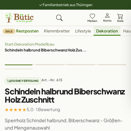
Familienbetrieb aus Thüringen
Konto
Merken
Korb
Restposten
Klemmbretter
Lifestyle
Dekoration
Hau
SALE
Start
›
Dekoration
›
Modellbau
›
Schindeln halbrund Biberschwanz Holz Zus...
Art.-Nr. 615
EIGENE FERTIGUNG
Schindeln halbrund Biberschwanz
Holz Zuschnitt
★
★
★
★
★
5,0 · 1 Bewertung
Sperrholz Schindel halbrund, Biberschwanz - Größen-
und Mengenauswahl