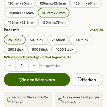
120mm x 60mm
125mm x 62.5mm
130mm x 65mm
135mm x 67.5mm
140mm x 70mm
145mm x 72.5mm
150mm x 75mm
Pack mit
25 Stück
25 Stück
50 Stück
75 Stück
100 Stück
250 Stück
500 Stück
1000 Stück
Wird für dich gefertigt · in 2–4 Tagen bei dir
Menge wählen
In den Warenkorb
Merken
Fertigung/Versand in 2–
Aus eigener Fertigung in
4 Tagen
Pößneck